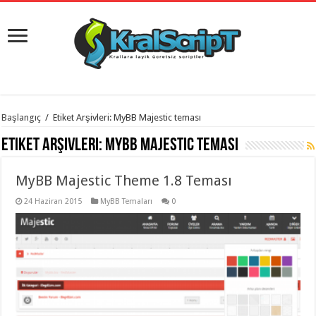
istanbul
Başlangıç
/
Etiket Arşivleri: MyBB Majestic teması
organizasyon
evden
Etiket Arşivleri:
MyBB Majestic teması
eve
taşımacılık
,
gaziantep
MyBB Majestic Theme 1.8 Teması
organizasyon
,
gaziantep
evden
24 Haziran 2015
MyBB Temaları
0
eve
taşımacılık
,
evden
eve
taşımacılık
,
gaziantep
evden
eve
taşımacılık
,
evden