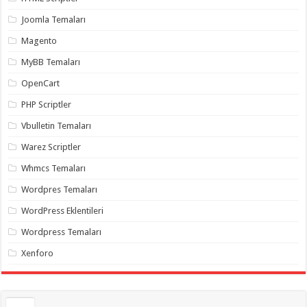
gaziantep
organizasyon
,
Joomla Temaları
gaziantep
organizasyon
,
Magento
gaziantep
organizasyon
,
MyBB Temaları
gaziantep
organizasyon
,
OpenCart
gaziantep
organizasyon
,
PHP Scriptler
gaziantep
palyaço
,
Vbulletin Temaları
twitter
takipçi
Warez Scriptler
hilesi
,
twitter
Whmcs Temaları
takipçi
hilesi
,
instagram
Wordpres Temaları
takipçi
hilesi
,
WordPress Eklentileri
Wordpress Temaları
Xenforo