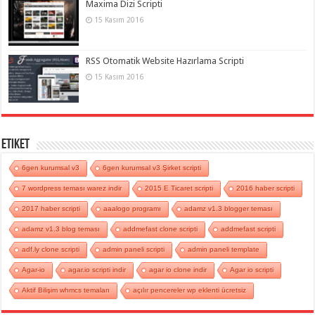
Maxima Dizi Scripti
15 Kasım 2016
RSS Otomatik Website Hazırlama Scripti
15 Kasım 2016
Etiket
6gen kurumsal v3
6gen kurumsal v3 Şirket scripti
7 wordpress teması warez indir
2015 E Ticaret scripti
2016 haber scripti
2017 haber scripti
aaalogo programı
adamz v1.3 blogger teması
adamz v1.3 blog teması
addmefast clone scripti
addmefast scripti
adf.ly clone scripti
admin paneli scripti
admin paneli template
Agar-io
agar.io scripti indir
agar io clone indir
Agar io scripti
Aktif Bilişim whmcs temaları
açılır pencereler wp eklenti ücretsiz