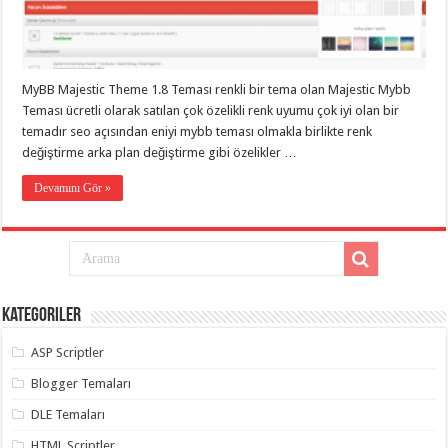
eve
taşımacılık
,
gaziantep
evden
eve
taşımacılık
,
MyBB Majestic Theme 1.8 Teması renkli bir tema olan Majestic Mybb
gaziantep
evden
Teması ücretli olarak satılan çok özelikli renk uyumu çok iyi olan bir
eve
temadır seo açısından eniyi mybb teması olmakla birlikte renk
taşımacılık
,
değiştirme arka plan değiştirme gibi özelikler …
gaziantep
evden
eve
Devamını Gör »
taşımacılık
,
gaziantep
evden
eve
taşımacılık
,
evden
eve
taşımacılık
,
Kategoriler
gaziantep
asansörlü
taşıma
,
ASP Scriptler
gaziantep
evden
Blogger Temaları
eve
taşımacılık
,
DLE Temaları
gaziantep
organizasyon
,
HTML Scriptler