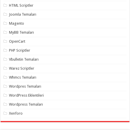
gaziantep
HTML Scriptler
organizasyon
,
gaziantep
Joomla Temaları
organizasyon
,
gaziantep
Magento
organizasyon
,
gaziantep
organizasyon
,
MyBB Temaları
gaziantep
organizasyon
,
OpenCart
gaziantep
palyaço
,
PHP Scriptler
twitter
takipçi
Vbulletin Temaları
hilesi
,
twitter
Warez Scriptler
takipçi
hilesi
,
Whmcs Temaları
instagram
takipçi
Wordpres Temaları
hilesi
,
WordPress Eklentileri
Wordpress Temaları
Xenforo