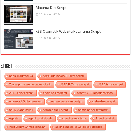
Maxima Dizi Scripti
15 Kasım 2016
RSS Otomatik Website Hazırlama Scripti
15 Kasım 2016
Etiket
6gen kurumsal v3
6gen kurumsal v3 Şirket scripti
7 wordpress teması warez indir
2015 E Ticaret scripti
2016 haber scripti
2017 haber scripti
aaalogo programı
adamz v1.3 blogger teması
adamz v1.3 blog teması
addmefast clone scripti
addmefast scripti
adf.ly clone scripti
admin paneli scripti
admin paneli template
Agar-io
agar.io scripti indir
agar io clone indir
Agar io scripti
Aktif Bilişim whmcs temaları
açılır pencereler wp eklenti ücretsiz