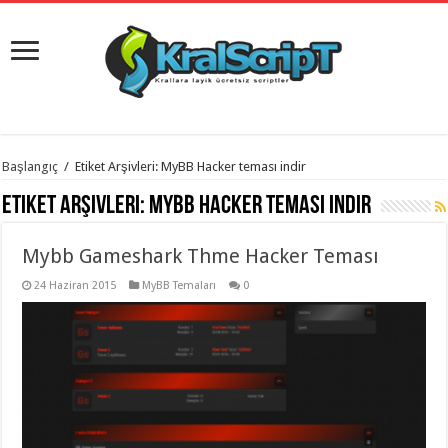
istanbul
Başlangıç
/
Etiket Arşivleri: MyBB Hacker teması indir
organizasyon
evden
Etiket Arşivleri:
MyBB Hacker teması indir
eve
taşımacılık
,
gaziantep
Mybb Gameshark Thme Hacker Teması
organizasyon
,
gaziantep
evden
24 Haziran 2015
MyBB Temaları
0
eve
taşımacılık
,
evden
eve
taşımacılık
,
gaziantep
evden
eve
taşımacılık
,
evden