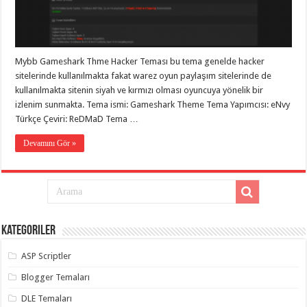
eve
taşımacılık
,
gaziantep
evden
eve
taşımacılık
,
Mybb Gameshark Thme Hacker Teması bu tema genelde hacker
gaziantep
evden
sitelerinde kullanılmakta fakat warez oyun paylaşım sitelerinde de
eve
kullanılmakta sitenin siyah ve kırmızı olması oyuncuya yönelik bir
taşımacılık
,
izlenim sunmakta. Tema ismi: Gameshark Theme Tema Yapımcısı: eNvy
gaziantep
evden
Türkçe Çeviri: ReDMaD Tema …
eve
taşımacılık
,
Devamını Gör »
gaziantep
evden
eve
taşımacılık
,
evden
eve
taşımacılık
,
gaziantep
asansörlü
Kategoriler
taşıma
,
gaziantep
ASP Scriptler
evden
eve
Blogger Temaları
taşımacılık
,
gaziantep
DLE Temaları
organizasyon
,