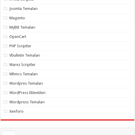
gaziantep
organizasyon
,
Joomla Temaları
gaziantep
organizasyon
,
Magento
gaziantep
organizasyon
,
MyBB Temaları
gaziantep
organizasyon
,
OpenCart
gaziantep
organizasyon
,
PHP Scriptler
gaziantep
palyaço
,
Vbulletin Temaları
twitter
takipçi
Warez Scriptler
hilesi
,
twitter
Whmcs Temaları
takipçi
hilesi
,
instagram
Wordpres Temaları
takipçi
hilesi
,
WordPress Eklentileri
Wordpress Temaları
Xenforo