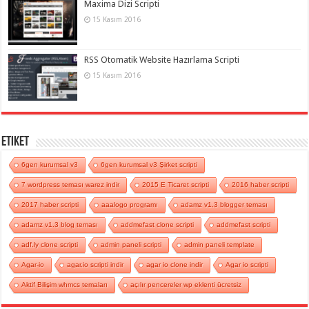
Maxima Dizi Scripti
15 Kasım 2016
RSS Otomatik Website Hazırlama Scripti
15 Kasım 2016
Etiket
6gen kurumsal v3
6gen kurumsal v3 Şirket scripti
7 wordpress teması warez indir
2015 E Ticaret scripti
2016 haber scripti
2017 haber scripti
aaalogo programı
adamz v1.3 blogger teması
adamz v1.3 blog teması
addmefast clone scripti
addmefast scripti
adf.ly clone scripti
admin paneli scripti
admin paneli template
Agar-io
agar.io scripti indir
agar io clone indir
Agar io scripti
Aktif Bilişim whmcs temaları
açılır pencereler wp eklenti ücretsiz