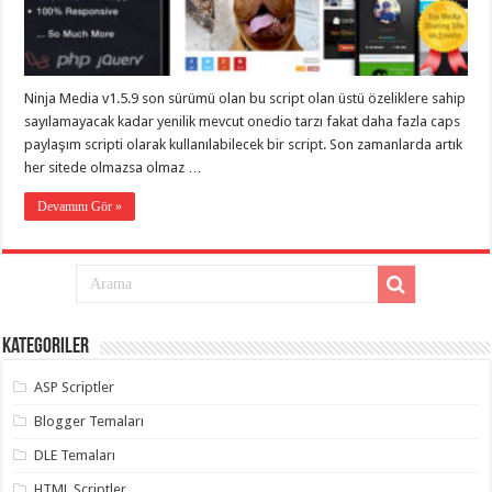
eve
taşımacılık
,
gaziantep
evden
eve
taşımacılık
,
Ninja Media v1.5.9 son sürümü olan bu script olan üstü özeliklere sahip
gaziantep
evden
sayılamayacak kadar yenilik mevcut onedio tarzı fakat daha fazla caps
eve
paylaşım scripti olarak kullanılabilecek bir script. Son zamanlarda artık
taşımacılık
,
her sitede olmazsa olmaz …
gaziantep
evden
eve
Devamını Gör »
taşımacılık
,
gaziantep
evden
eve
taşımacılık
,
evden
eve
taşımacılık
,
Kategoriler
gaziantep
asansörlü
taşıma
,
ASP Scriptler
gaziantep
evden
Blogger Temaları
eve
taşımacılık
,
DLE Temaları
gaziantep
organizasyon
,
HTML Scriptler