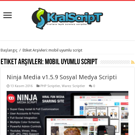
istanbul
Başlangıç
/
Etiket Arşivleri: mobil uyumlu script
organizasyon
evden
Etiket Arşivleri:
mobil uyumlu script
eve
taşımacılık
,
gaziantep
Ninja Media v1.5.9 Sosyal Medya Scripti
organizasyon
,
gaziantep
evden
13 Kasım 2016
PHP Scriptler
,
Warez Scriptler
0
eve
taşımacılık
,
evden
eve
taşımacılık
,
gaziantep
evden
eve
taşımacılık
,
evden