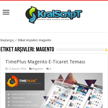
istanbul
Başlangıç
/
Etiket Arşivleri: magento
organizasyon
evden
Etiket Arşivleri:
magento
eve
taşımacılık
,
gaziantep
TimePlus Magento E-Ticaret Teması
organizasyon
,
gaziantep
evden
12 Kasım 2016
Magento
0
eve
taşımacılık
,
evden
eve
taşımacılık
,
gaziantep
evden
eve
taşımacılık
,
evden