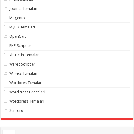
gaziantep
organizasyon
,
Joomla Temaları
gaziantep
organizasyon
,
Magento
gaziantep
organizasyon
,
MyBB Temaları
gaziantep
organizasyon
,
OpenCart
gaziantep
organizasyon
,
PHP Scriptler
gaziantep
palyaço
,
Vbulletin Temaları
twitter
takipçi
Warez Scriptler
hilesi
,
twitter
Whmcs Temaları
takipçi
hilesi
,
instagram
Wordpres Temaları
takipçi
hilesi
,
WordPress Eklentileri
Wordpress Temaları
Xenforo