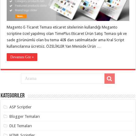
eve
taşımacılık
,
gaziantep
evden
eve
taşımacılık
,
Magento E-Ticaret Teması eticaret sitelerinin kullandığı Meganto
gaziantep
evden
scriptine özel yapılmış olan TimePlus Eticaret Ürün Satış Teması şık ve
eve
sade görünümlü olan bu tema 40$ dan satılmaktadır ama Kral Script
taşımacılık
,
kullanıcılarına ücretsiz. ÖZELİKLER Yan Menüde Ürün …
gaziantep
evden
eve
Devamını Gör »
taşımacılık
,
gaziantep
evden
eve
taşımacılık
,
evden
eve
taşımacılık
,
Kategoriler
gaziantep
asansörlü
taşıma
,
ASP Scriptler
gaziantep
evden
Blogger Temaları
eve
taşımacılık
,
DLE Temaları
gaziantep
organizasyon
,
HTML Scriptler