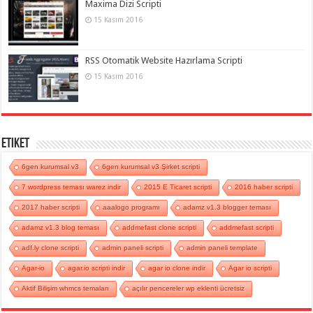
Maxima Dizi Scripti
15 Kasım 2016
RSS Otomatik Website Hazırlama Scripti
15 Kasım 2016
Etiket
6gen kurumsal v3
6gen kurumsal v3 Şirket scripti
7 wordpress teması warez indir
2015 E Ticaret scripti
2016 haber scripti
2017 haber scripti
aaalogo programı
adamz v1.3 blogger teması
adamz v1.3 blog teması
addmefast clone scripti
addmefast scripti
adf.ly clone scripti
admin paneli scripti
admin paneli template
Agar-io
agar.io scripti indir
agar io clone indir
Agar io scripti
Aktif Bilişim whmcs temaları
açılır pencereler wp eklenti ücretsiz