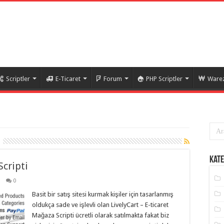
Scriptler
E-Ticaret
Forum
PHP Scriptler
Warez
Kate
Scripti
0
Basit bir satış sitesi kurmak kişiler için tasarlanmış
oldukça sade ve işlevli olan LivelyCart – E-ticaret
Mağaza Scripti ücretli olarak satılmakta fakat biz