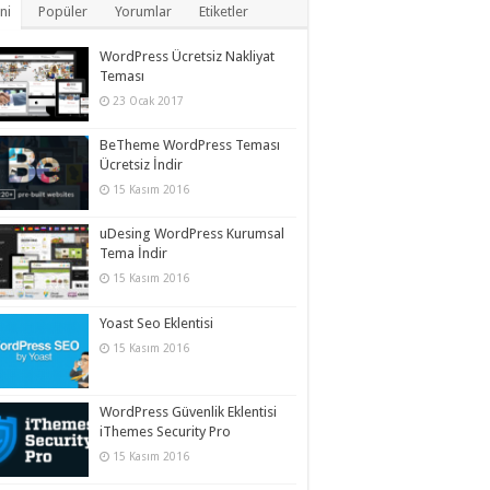
ni
Popüler
Yorumlar
Etiketler
WordPress Ücretsiz Nakliyat
Teması
23 Ocak 2017
BeTheme WordPress Teması
Ücretsiz İndir
15 Kasım 2016
uDesing WordPress Kurumsal
Tema İndir
15 Kasım 2016
Yoast Seo Eklentisi
15 Kasım 2016
WordPress Güvenlik Eklentisi
iThemes Security Pro
15 Kasım 2016