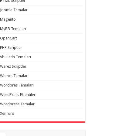
HTML Scriptler
Joomla Temaları
Magento
MyBB Temaları
OpenCart
PHP Scriptler
Vbulletin Temaları
Warez Scriptler
Whmcs Temaları
Wordpres Temaları
WordPress Eklentileri
Wordpress Temaları
Xenforo