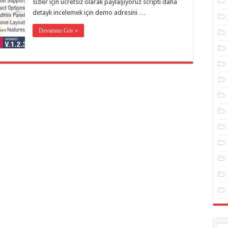
sizler için ücretsiz olarak paylaşıyoruz scripti daha
detaylı incelemek için demo adresini …
Devamını Gör »