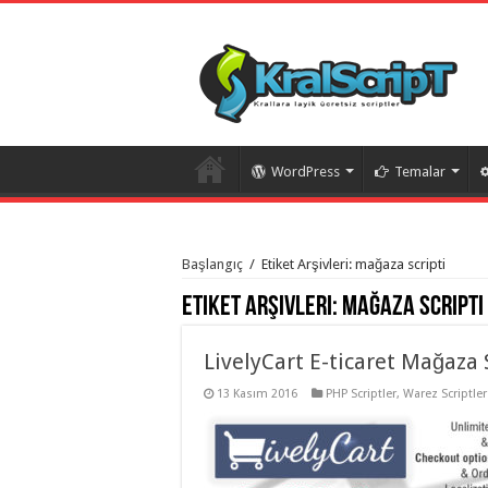
WordPress
Temalar
istanbul
organizasyon
Başlangıç
/
Etiket Arşivleri: mağaza scripti
evden
eve
Etiket Arşivleri:
mağaza scripti
taşımacılık
,
gaziantep
organizasyon
,
gaziantep
LivelyCart E-ticaret Mağaza 
evden
eve
13 Kasım 2016
PHP Scriptler
,
Warez Scriptler
taşımacılık
,
evden
eve
taşımacılık
,
gaziantep
evden