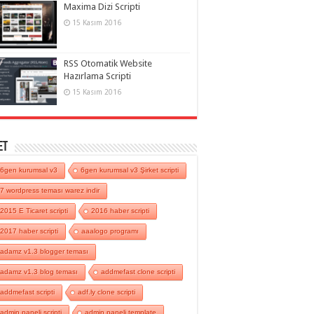
Maxima Dizi Scripti
15 Kasım 2016
RSS Otomatik Website
Hazırlama Scripti
15 Kasım 2016
et
6gen kurumsal v3
6gen kurumsal v3 Şirket scripti
7 wordpress teması warez indir
2015 E Ticaret scripti
2016 haber scripti
2017 haber scripti
aaalogo programı
adamz v1.3 blogger teması
adamz v1.3 blog teması
addmefast clone scripti
addmefast scripti
adf.ly clone scripti
admin paneli scripti
admin paneli template