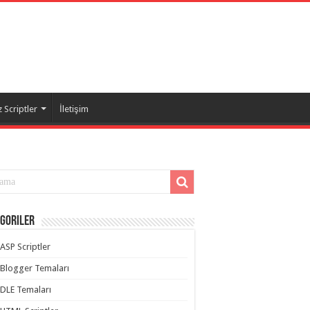
 Scriptler
İletişim
goriler
ASP Scriptler
Blogger Temaları
DLE Temaları