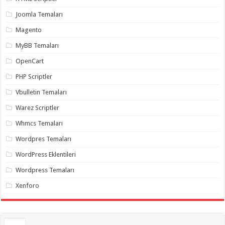
gaziantep
organizasyon
,
Joomla Temaları
gaziantep
organizasyon
,
Magento
gaziantep
organizasyon
,
MyBB Temaları
gaziantep
organizasyon
,
OpenCart
gaziantep
organizasyon
,
PHP Scriptler
gaziantep
palyaço
,
Vbulletin Temaları
twitter
takipçi
Warez Scriptler
hilesi
,
twitter
Whmcs Temaları
takipçi
hilesi
,
instagram
Wordpres Temaları
takipçi
hilesi
,
WordPress Eklentileri
Wordpress Temaları
Xenforo