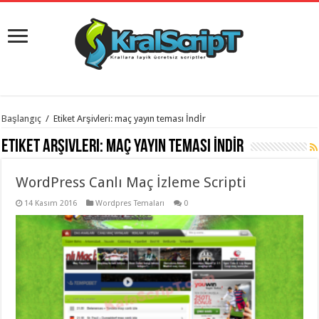
istanbul
Başlangıç
/
Etiket Arşivleri: maç yayın teması İndİr
organizasyon
evden
Etiket Arşivleri:
maç yayın teması İndİr
eve
taşımacılık
,
gaziantep
WordPress Canlı Maç İzleme Scripti
organizasyon
,
gaziantep
evden
14 Kasım 2016
Wordpres Temaları
0
eve
taşımacılık
,
evden
eve
taşımacılık
,
gaziantep
evden
eve
taşımacılık
,
evden