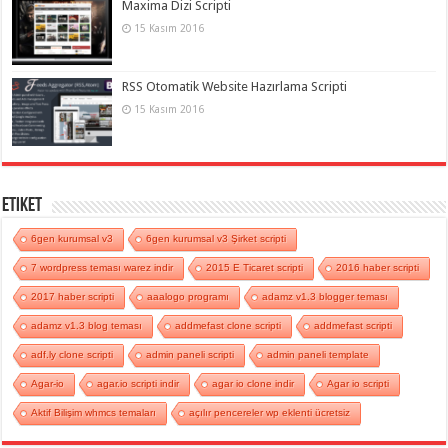
Maxima Dizi Scripti
15 Kasım 2016
RSS Otomatik Website Hazırlama Scripti
15 Kasım 2016
Etiket
6gen kurumsal v3
6gen kurumsal v3 Şirket scripti
7 wordpress teması warez indir
2015 E Ticaret scripti
2016 haber scripti
2017 haber scripti
aaalogo programı
adamz v1.3 blogger teması
adamz v1.3 blog teması
addmefast clone scripti
addmefast scripti
adf.ly clone scripti
admin paneli scripti
admin paneli template
Agar-io
agar.io scripti indir
agar io clone indir
Agar io scripti
Aktif Bilişim whmcs temaları
açılır pencereler wp eklenti ücretsiz