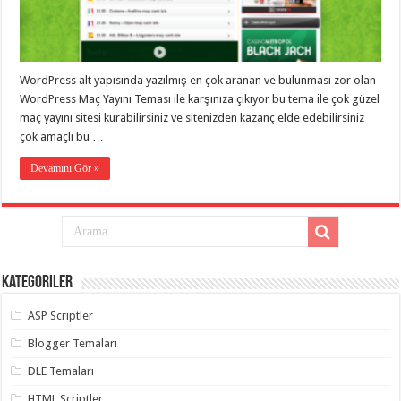
eve
taşımacılık
,
gaziantep
evden
eve
taşımacılık
,
WordPress alt yapısında yazılmış en çok aranan ve bulunması zor olan
gaziantep
evden
WordPress Maç Yayını Teması ile karşınıza çıkıyor bu tema ile çok güzel
eve
maç yayını sitesi kurabilirsiniz ve sitenizden kazanç elde edebilirsiniz
taşımacılık
,
çok amaçlı bu …
gaziantep
evden
eve
Devamını Gör »
taşımacılık
,
gaziantep
evden
eve
taşımacılık
,
evden
eve
taşımacılık
,
Kategoriler
gaziantep
asansörlü
taşıma
,
ASP Scriptler
gaziantep
evden
Blogger Temaları
eve
taşımacılık
,
DLE Temaları
gaziantep
organizasyon
,
HTML Scriptler