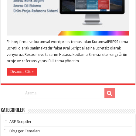
eve
taşımacılık
,
gaziantep
evden
eve
taşımacılık
,
gaziantep
evden
eve
En hoş firma ve kurumsal wordpress teması olan KurumsalPRESS tema
taşımacılık
,
gaziantep
ücretli olarak satılmaktadır fakat Kral Script ailesine ücretsiz olarak
evden
veriyoruz. Responsive tasarım Hatasız kodlama Sınırsız site rengi Ürün
eve
taşımacılık
,
proje ve referans yapısı Full tema yönetim …
gaziantep
evden
Devamını Gör »
eve
taşımacılık
,
evden
eve
taşımacılık
,
gaziantep
asansörlü
taşıma
,
Kategoriler
gaziantep
evden
eve
ASP Scriptler
taşımacılık
,
gaziantep
Blogger Temaları
organizasyon
,