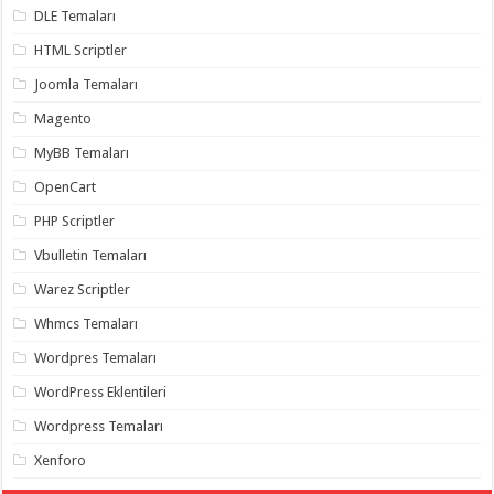
gaziantep
DLE Temaları
organizasyon
,
gaziantep
HTML Scriptler
organizasyon
,
gaziantep
Joomla Temaları
organizasyon
,
gaziantep
Magento
organizasyon
,
gaziantep
MyBB Temaları
organizasyon
,
gaziantep
OpenCart
palyaço
,
twitter
PHP Scriptler
takipçi
hilesi
,
twitter
Vbulletin Temaları
takipçi
hilesi
,
Warez Scriptler
instagram
takipçi
Whmcs Temaları
hilesi
,
Wordpres Temaları
WordPress Eklentileri
Wordpress Temaları
Xenforo