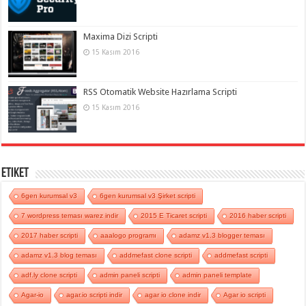
Maxima Dizi Scripti
15 Kasım 2016
RSS Otomatik Website Hazırlama Scripti
15 Kasım 2016
Etiket
6gen kurumsal v3
6gen kurumsal v3 Şirket scripti
7 wordpress teması warez indir
2015 E Ticaret scripti
2016 haber scripti
2017 haber scripti
aaalogo programı
adamz v1.3 blogger teması
adamz v1.3 blog teması
addmefast clone scripti
addmefast scripti
adf.ly clone scripti
admin paneli scripti
admin paneli template
Agar-io
agar.io scripti indir
agar io clone indir
Agar io scripti