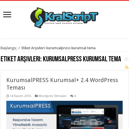
istanbul
Başlangıç
/
Etiket Arşivleri: kurumsalpress kurumsal tema
organizasyon
evden
Etiket Arşivleri:
kurumsalpress kurumsal tema
eve
taşımacılık
,
gaziantep
organizasyon
,
gaziantep
KurumsalPRESS Kurumsal+ 2.4 WordPress
evden
Teması
eve
taşımacılık
,
evden
14 Kasım 2016
Wordpres Temaları
0
eve
taşımacılık
,
gaziantep
evden
eve
taşımacılık
,
evden