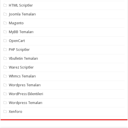
gaziantep
HTML Scriptler
organizasyon
,
gaziantep
Joomla Temaları
organizasyon
,
gaziantep
Magento
organizasyon
,
gaziantep
organizasyon
,
MyBB Temaları
gaziantep
organizasyon
,
OpenCart
gaziantep
palyaço
,
PHP Scriptler
twitter
takipçi
Vbulletin Temaları
hilesi
,
twitter
Warez Scriptler
takipçi
hilesi
,
Whmcs Temaları
instagram
takipçi
Wordpres Temaları
hilesi
,
WordPress Eklentileri
Wordpress Temaları
Xenforo