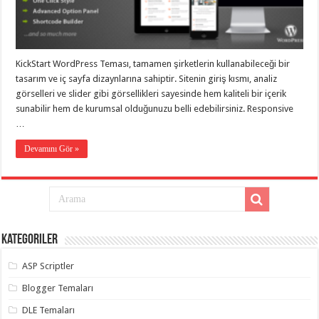
eve
taşımacılık
,
gaziantep
evden
eve
taşımacılık
,
KickStart WordPress Teması, tamamen şirketlerin kullanabileceği bir
gaziantep
evden
tasarım ve iç sayfa dizaynlarına sahiptir. Sitenin giriş kısmı, analiz
eve
görselleri ve slider gibi görsellikleri sayesinde hem kaliteli bir içerik
taşımacılık
,
sunabilir hem de kurumsal olduğunuzu belli edebilirsiniz. Responsive
gaziantep
evden
…
eve
taşımacılık
,
Devamını Gör »
gaziantep
evden
eve
taşımacılık
,
evden
eve
taşımacılık
,
gaziantep
asansörlü
Kategoriler
taşıma
,
gaziantep
ASP Scriptler
evden
eve
Blogger Temaları
taşımacılık
,
gaziantep
DLE Temaları
organizasyon
,