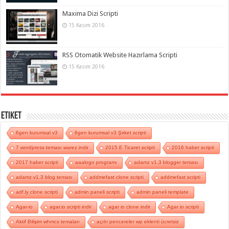
Maxima Dizi Scripti
15 Kasım 2016
RSS Otomatik Website Hazırlama Scripti
15 Kasım 2016
Etiket
6gen kurumsal v3
6gen kurumsal v3 Şirket scripti
7 wordpress teması warez indir
2015 E Ticaret scripti
2016 haber scripti
2017 haber scripti
aaalogo programı
adamz v1.3 blogger teması
adamz v1.3 blog teması
addmefast clone scripti
addmefast scripti
adf.ly clone scripti
admin paneli scripti
admin paneli template
Agar-io
agar.io scripti indir
agar io clone indir
Agar io scripti
Aktif Bilişim whmcs temaları
açılır pencereler wp eklenti ücretsiz