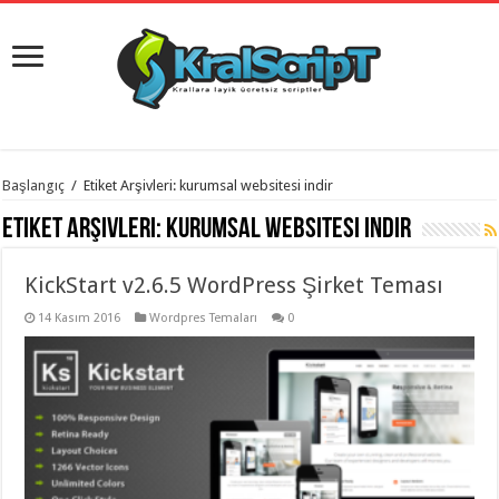
istanbul
Başlangıç
/
Etiket Arşivleri: kurumsal websitesi indir
organizasyon
evden
Etiket Arşivleri:
kurumsal websitesi indir
eve
taşımacılık
,
gaziantep
KickStart v2.6.5 WordPress Şirket Teması
organizasyon
,
gaziantep
evden
14 Kasım 2016
Wordpres Temaları
0
eve
taşımacılık
,
evden
eve
taşımacılık
,
gaziantep
evden
eve
taşımacılık
,
evden