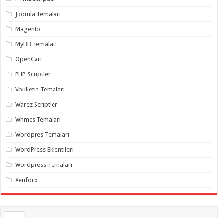
gaziantep
organizasyon
,
Joomla Temaları
gaziantep
organizasyon
,
Magento
gaziantep
organizasyon
,
MyBB Temaları
gaziantep
organizasyon
,
OpenCart
gaziantep
organizasyon
,
PHP Scriptler
gaziantep
palyaço
,
Vbulletin Temaları
twitter
takipçi
Warez Scriptler
hilesi
,
twitter
Whmcs Temaları
takipçi
hilesi
,
instagram
Wordpres Temaları
takipçi
hilesi
,
WordPress Eklentileri
Wordpress Temaları
Xenforo