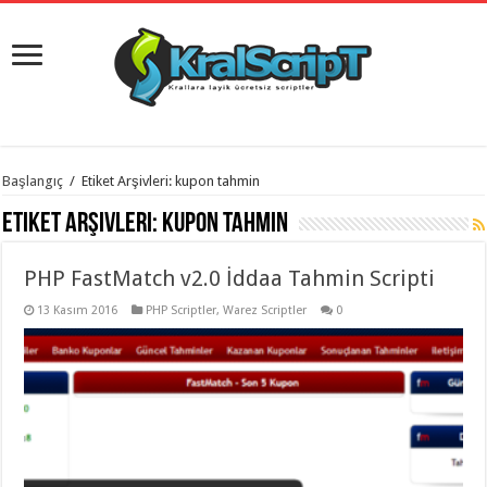
istanbul
Başlangıç
/
Etiket Arşivleri: kupon tahmin
organizasyon
evden
Etiket Arşivleri:
kupon tahmin
eve
taşımacılık
,
gaziantep
PHP FastMatch v2.0 İddaa Tahmin Scripti
organizasyon
,
gaziantep
evden
13 Kasım 2016
PHP Scriptler
,
Warez Scriptler
0
eve
taşımacılık
,
evden
eve
taşımacılık
,
gaziantep
evden
eve
taşımacılık
,
evden