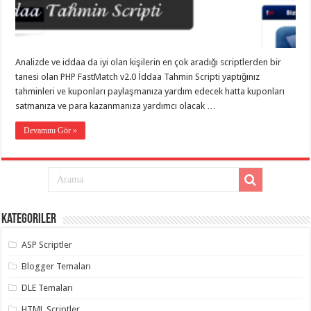
eve
taşımacılık
,
gaziantep
evden
eve
taşımacılık
,
Analizde ve iddaa da iyi olan kişilerin en çok aradığı scriptlerden bir
gaziantep
evden
tanesi olan PHP FastMatch v2.0 İddaa Tahmin Scripti yaptığınız
eve
tahminleri ve kuponları paylaşmanıza yardım edecek hatta kuponları
taşımacılık
,
satmanıza ve para kazanmanıza yardımcı olacak …
gaziantep
evden
eve
Devamını Gör »
taşımacılık
,
gaziantep
evden
eve
taşımacılık
,
evden
eve
taşımacılık
,
Kategoriler
gaziantep
asansörlü
taşıma
,
ASP Scriptler
gaziantep
evden
Blogger Temaları
eve
taşımacılık
,
DLE Temaları
gaziantep
organizasyon
,
HTML Scriptler