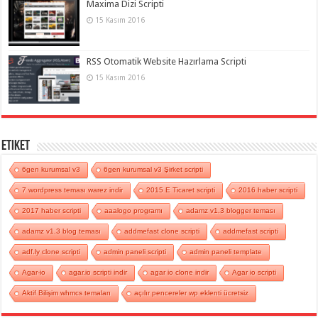
Maxima Dizi Scripti
15 Kasım 2016
RSS Otomatik Website Hazırlama Scripti
15 Kasım 2016
Etiket
6gen kurumsal v3
6gen kurumsal v3 Şirket scripti
7 wordpress teması warez indir
2015 E Ticaret scripti
2016 haber scripti
2017 haber scripti
aaalogo programı
adamz v1.3 blogger teması
adamz v1.3 blog teması
addmefast clone scripti
addmefast scripti
adf.ly clone scripti
admin paneli scripti
admin paneli template
Agar-io
agar.io scripti indir
agar io clone indir
Agar io scripti
Aktif Bilişim whmcs temaları
açılır pencereler wp eklenti ücretsiz