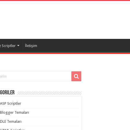
 Scriptler
İletişim
goriler
ASP Scriptler
Blogger Temaları
DLE Temaları