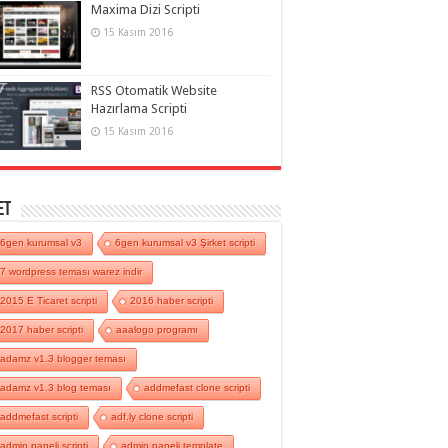
Maxima Dizi Scripti
15 Kasım 2016
RSS Otomatik Website
Hazırlama Scripti
15 Kasım 2016
et
6gen kurumsal v3
6gen kurumsal v3 Şirket scripti
7 wordpress teması warez indir
2015 E Ticaret scripti
2016 haber scripti
2017 haber scripti
aaalogo programı
adamz v1.3 blogger teması
adamz v1.3 blog teması
addmefast clone scripti
addmefast scripti
adf.ly clone scripti
admin paneli scripti
admin paneli template