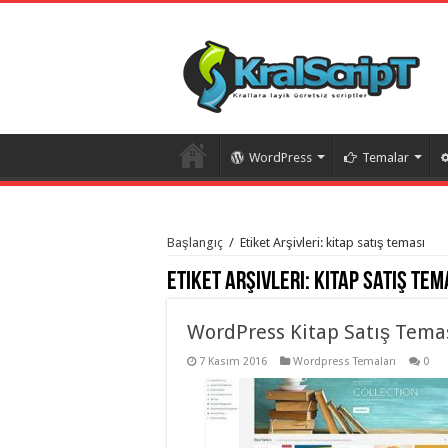
WordPress
Temalar
istanbul
organizasyon
Başlangıç
/
Etiket Arşivleri: kitap satış teması
evden
eve
Etiket Arşivleri:
kitap satış tem
taşımacılık
,
gaziantep
organizasyon
,
gaziantep
WordPress Kitap Satış Tema
evden
eve
7 Kasım 2016
Wordpress Temaları
0
taşımacılık
,
evden
eve
taşımacılık
,
gaziantep
evden