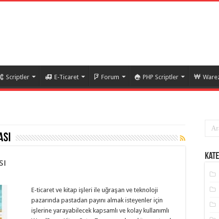
Scriptler
E-Ticaret
Forum
PHP Scriptler
Warez
ası
Kate
sı
E-ticaret ve kitap işleri ile uğraşan ve teknoloji
pazarında pastadan payını almak isteyenler için
işlerine yarayabilecek kapsamlı ve kolay kullanımlı