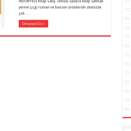
WordPress Kitap Satış Teması sadece kitap satmak
yerine çizgi roman ve benzeri ürünleride sitenizde
çok …
Devamını Gör »