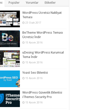
ni
Popüler
Yorumlar
Etiketler
WordPress Ücretsiz Nakliyat
Teması
23 Ocak 2017
BeTheme WordPress Teması
Ücretsiz İndir
15 Kasım 2016
uDesing WordPress Kurumsal
Tema İndir
15 Kasım 2016
Yoast Seo Eklentisi
15 Kasım 2016
WordPress Güvenlik Eklentisi
iThemes Security Pro
15 Kasım 2016