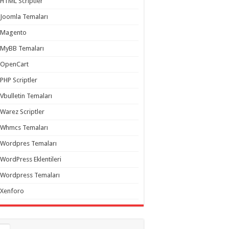
HTML Scriptler
Joomla Temaları
Magento
MyBB Temaları
OpenCart
PHP Scriptler
Vbulletin Temaları
Warez Scriptler
Whmcs Temaları
Wordpres Temaları
WordPress Eklentileri
Wordpress Temaları
Xenforo