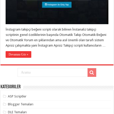
eve
taşımacılık
,
gaziantep
evden
eve
taşımacılık
,
gaziantep
evden
İnstagram takipçi beğeni scripti olarak bilinen İnstanaliz takipçi
eve
scriptinin genel özeliklerinin başında Otomatik Takip Otomatik Beğeni
taşımacılık
,
gaziantep
ve Otomatik Yorum en şıklarından ama asıl önemli olan tarafı sistem
evden
Apisiz çalışmakta yani İnstagram Apisiz Takipçi scripti kullanıcıların …
eve
taşımacılık
,
gaziantep
Devamını Gör »
evden
eve
taşımacılık
,
evden
eve
taşımacılık
,
gaziantep
asansörlü
Kategoriler
taşıma
,
gaziantep
ASP Scriptler
evden
eve
taşımacılık
,
Blogger Temaları
gaziantep
organizasyon
,
DLE Temaları