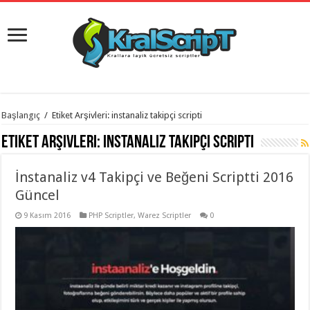
istanbul
Başlangıç
/
Etiket Arşivleri: instanaliz takipçi scripti
organizasyon
evden
Etiket Arşivleri:
instanaliz takipçi scripti
eve
taşımacılık
,
gaziantep
İnstanaliz v4 Takipçi ve Beğeni Scriptti 2016
organizasyon
,
gaziantep
Güncel
evden
eve
9 Kasım 2016
PHP Scriptler
,
Warez Scriptler
0
taşımacılık
,
evden
eve
taşımacılık
,
gaziantep
evden
eve
taşımacılık
,
evden