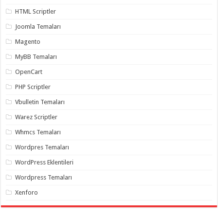
gaziantep
organizasyon
,
HTML Scriptler
gaziantep
organizasyon
,
Joomla Temaları
gaziantep
organizasyon
,
Magento
gaziantep
organizasyon
,
MyBB Temaları
gaziantep
organizasyon
,
OpenCart
gaziantep
palyaço
,
PHP Scriptler
twitter
takipçi
Vbulletin Temaları
hilesi
,
twitter
Warez Scriptler
takipçi
hilesi
,
Whmcs Temaları
instagram
takipçi
Wordpres Temaları
hilesi
,
WordPress Eklentileri
Wordpress Temaları
Xenforo