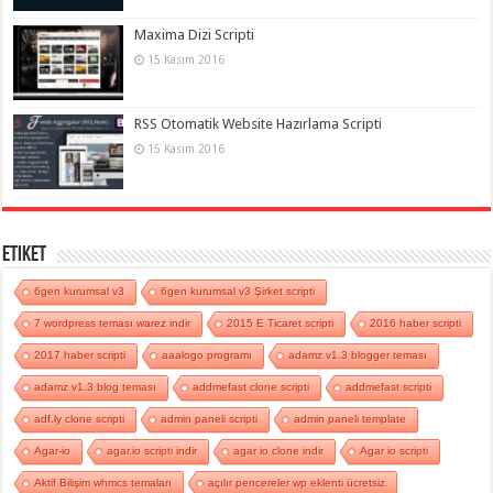
Maxima Dizi Scripti
15 Kasım 2016
RSS Otomatik Website Hazırlama Scripti
15 Kasım 2016
Etiket
6gen kurumsal v3
6gen kurumsal v3 Şirket scripti
7 wordpress teması warez indir
2015 E Ticaret scripti
2016 haber scripti
2017 haber scripti
aaalogo programı
adamz v1.3 blogger teması
adamz v1.3 blog teması
addmefast clone scripti
addmefast scripti
adf.ly clone scripti
admin paneli scripti
admin paneli template
Agar-io
agar.io scripti indir
agar io clone indir
Agar io scripti
Aktif Bilişim whmcs temaları
açılır pencereler wp eklenti ücretsiz