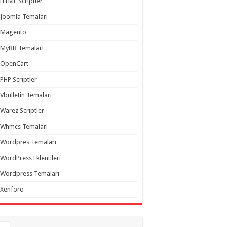
HTML Scriptler
Joomla Temaları
Magento
MyBB Temaları
OpenCart
PHP Scriptler
Vbulletin Temaları
Warez Scriptler
Whmcs Temaları
Wordpres Temaları
WordPress Eklentileri
Wordpress Temaları
Xenforo