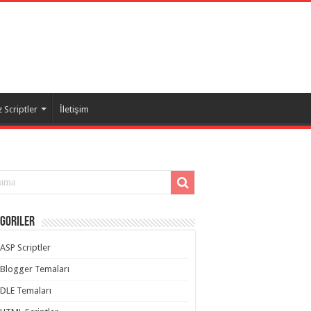
 Scriptler
İletişim
goriler
ASP Scriptler
Blogger Temaları
DLE Temaları