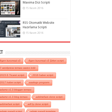
Maxima Dizi Scripti
15 Kasım 2016
RSS Otomatik Website
Hazırlama Scripti
15 Kasım 2016
et
6gen kurumsal v3
6gen kurumsal v3 Şirket scripti
7 wordpress teması warez indir
2015 E Ticaret scripti
2016 haber scripti
2017 haber scripti
aaalogo programı
adamz v1.3 blogger teması
adamz v1.3 blog teması
addmefast clone scripti
addmefast scripti
adf.ly clone scripti
admin paneli scripti
admin paneli template