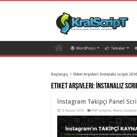
WordPress
Temalar
istanbul
organizasyon
Başlangıç
/
Etiket Arşivleri: İnstanaliz scripti 201
evden
eve
Etiket Arşivleri:
İnstanaliz scri
taşımacılık
,
gaziantep
organizasyon
,
gaziantep
İnstagram Takipçi Panel Scri
evden
eve
12 Kasım 2016
PHP Scriptler
,
Warez Scriptler
taşımacılık
,
evden
eve
taşımacılık
,
gaziantep
evden