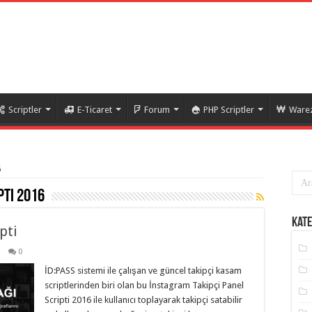
Scriptler
E-Ticaret
Forum
PHP Scriptler
Warez
6
pti 2016
Kate
pti
0
İD:PASS sistemi ile çalışan ve güncel takipçi kasam
scriptlerinden biri olan bu İnstagram Takipçi Panel
Scripti 2016 ile kullanıcı toplayarak takipçi satabilir