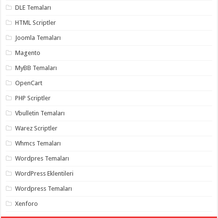
gaziantep
DLE Temaları
organizasyon
,
gaziantep
HTML Scriptler
organizasyon
,
gaziantep
Joomla Temaları
organizasyon
,
gaziantep
Magento
organizasyon
,
gaziantep
MyBB Temaları
organizasyon
,
gaziantep
OpenCart
palyaço
,
twitter
takipçi
PHP Scriptler
hilesi
,
twitter
Vbulletin Temaları
takipçi
hilesi
,
Warez Scriptler
instagram
takipçi
Whmcs Temaları
hilesi
,
Wordpres Temaları
WordPress Eklentileri
Wordpress Temaları
Xenforo