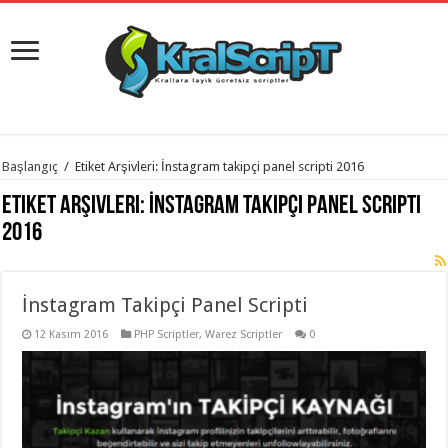
istanbul
Başlangıç
/
Etiket Arşivleri: İnstagram takipçi panel scripti 2016
organizasyon
evden
Etiket Arşivleri:
İnstagram takipçi panel scripti
eve
taşımacılık
,
2016
gaziantep
organizasyon
,
gaziantep
evden
İnstagram Takipçi Panel Scripti
eve
taşımacılık
,
evden
12 Kasım 2016
PHP Scriptler
,
Warez Scriptler
0
eve
taşımacılık
,
gaziantep
evden
eve
taşımacılık
,
evden