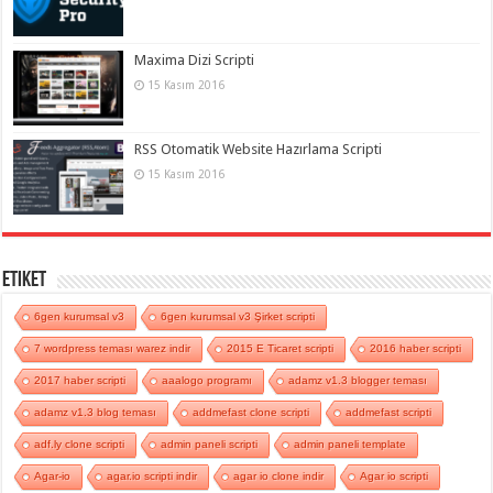
Maxima Dizi Scripti
15 Kasım 2016
RSS Otomatik Website Hazırlama Scripti
15 Kasım 2016
Etiket
6gen kurumsal v3
6gen kurumsal v3 Şirket scripti
7 wordpress teması warez indir
2015 E Ticaret scripti
2016 haber scripti
2017 haber scripti
aaalogo programı
adamz v1.3 blogger teması
adamz v1.3 blog teması
addmefast clone scripti
addmefast scripti
adf.ly clone scripti
admin paneli scripti
admin paneli template
Agar-io
agar.io scripti indir
agar io clone indir
Agar io scripti