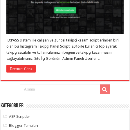
eve
taşımacılık
,
gaziantep
evden
eve
taşımacılık
,
gaziantep
evden
eve
İD:PASS sistemi ile çalışan ve güncel takipçi kasam scriptlerinden biri
taşımacılık
,
gaziantep
olan bu İnstagram Takipçi Panel Scripti 2016 ile kullanıcı toplayarak
evden
takipçi satabilir ve kullanıcılarınızın beğeni ve takipçi kazanmasını
eve
taşımacılık
,
sağlayabilirsiniz. Site İçi Görünüm Admin Paneli Userler …
gaziantep
evden
Devamını Gör »
eve
taşımacılık
,
evden
eve
taşımacılık
,
gaziantep
asansörlü
taşıma
,
Kategoriler
gaziantep
evden
eve
ASP Scriptler
taşımacılık
,
gaziantep
Blogger Temaları
organizasyon
,