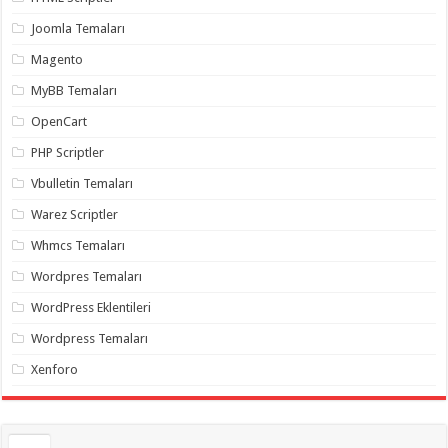
gaziantep
organizasyon
,
Joomla Temaları
gaziantep
organizasyon
,
Magento
gaziantep
organizasyon
,
MyBB Temaları
gaziantep
organizasyon
,
OpenCart
gaziantep
organizasyon
,
PHP Scriptler
gaziantep
palyaço
,
Vbulletin Temaları
twitter
takipçi
Warez Scriptler
hilesi
,
twitter
Whmcs Temaları
takipçi
hilesi
,
instagram
Wordpres Temaları
takipçi
hilesi
,
WordPress Eklentileri
Wordpress Temaları
Xenforo