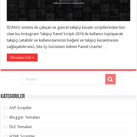
eve
taşımacılık
,
gaziantep
evden
eve
taşımacılık
,
İD:PASS sistemi ile çalışan ve güncel takipçi kasam scriptlerinden biri
gaziantep
evden
olan bu İnstagram Takipçi Panel Scripti 2016 ile kullanıcı toplayarak
eve
takipçi satabilir ve kullanıcılarınızın beğeni ve takipçi kazanmasını
taşımacılık
,
sağlayabilirsiniz. Site İçi Görünüm Admin Paneli Userler …
gaziantep
evden
eve
Devamını Gör »
taşımacılık
,
gaziantep
evden
eve
taşımacılık
,
evden
eve
taşımacılık
,
Kategoriler
gaziantep
asansörlü
taşıma
,
ASP Scriptler
gaziantep
evden
Blogger Temaları
eve
taşımacılık
,
DLE Temaları
gaziantep
organizasyon
,
HTML Scriptler