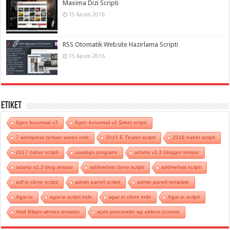
Maxima Dizi Scripti
15 Kasım 2016
RSS Otomatik Website Hazırlama Scripti
15 Kasım 2016
Etiket
6gen kurumsal v3
6gen kurumsal v3 Şirket scripti
7 wordpress teması warez indir
2015 E Ticaret scripti
2016 haber scripti
2017 haber scripti
aaalogo programı
adamz v1.3 blogger teması
adamz v1.3 blog teması
addmefast clone scripti
addmefast scripti
adf.ly clone scripti
admin paneli scripti
admin paneli template
Agar-io
agar.io scripti indir
agar io clone indir
Agar io scripti
Aktif Bilişim whmcs temaları
açılır pencereler wp eklenti ücretsiz