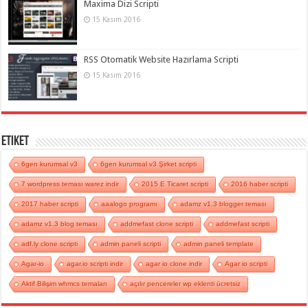
Maxima Dizi Scripti
15 Kasım 2016
RSS Otomatik Website Hazırlama Scripti
15 Kasım 2016
Etiket
6gen kurumsal v3
6gen kurumsal v3 Şirket scripti
7 wordpress teması warez indir
2015 E Ticaret scripti
2016 haber scripti
2017 haber scripti
aaalogo programı
adamz v1.3 blogger teması
adamz v1.3 blog teması
addmefast clone scripti
addmefast scripti
adf.ly clone scripti
admin paneli scripti
admin paneli template
Agar-io
agar.io scripti indir
agar io clone indir
Agar io scripti
Aktif Bilişim whmcs temaları
açılır pencereler wp eklenti ücretsiz