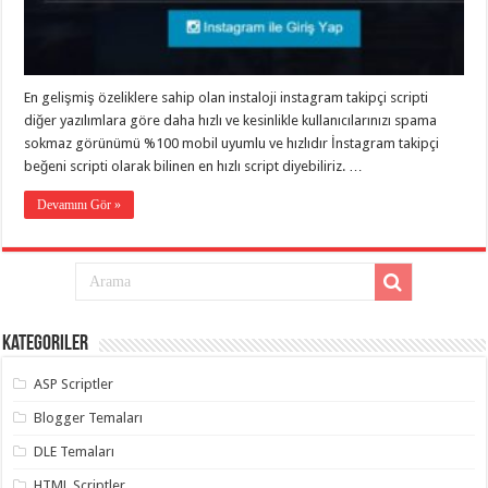
eve
taşımacılık
,
gaziantep
evden
eve
taşımacılık
,
En gelişmiş özeliklere sahip olan instaloji instagram takipçi scripti
gaziantep
evden
diğer yazılımlara göre daha hızlı ve kesinlikle kullanıcılarınızı spama
eve
sokmaz görünümü %100 mobil uyumlu ve hızlıdır İnstagram takipçi
taşımacılık
,
beğeni scripti olarak bilinen en hızlı script diyebiliriz. …
gaziantep
evden
eve
Devamını Gör »
taşımacılık
,
gaziantep
evden
eve
taşımacılık
,
evden
eve
taşımacılık
,
Kategoriler
gaziantep
asansörlü
taşıma
,
ASP Scriptler
gaziantep
evden
Blogger Temaları
eve
taşımacılık
,
DLE Temaları
gaziantep
organizasyon
,
HTML Scriptler