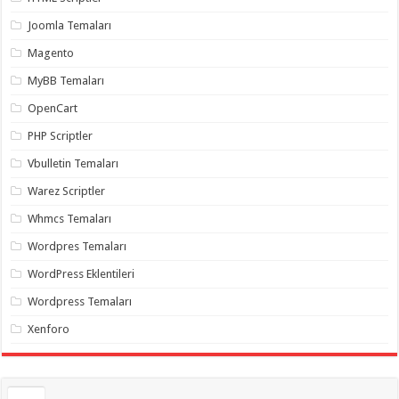
gaziantep
organizasyon
,
Joomla Temaları
gaziantep
organizasyon
,
Magento
gaziantep
organizasyon
,
MyBB Temaları
gaziantep
organizasyon
,
OpenCart
gaziantep
organizasyon
,
PHP Scriptler
gaziantep
palyaço
,
Vbulletin Temaları
twitter
takipçi
Warez Scriptler
hilesi
,
twitter
Whmcs Temaları
takipçi
hilesi
,
instagram
Wordpres Temaları
takipçi
hilesi
,
WordPress Eklentileri
Wordpress Temaları
Xenforo