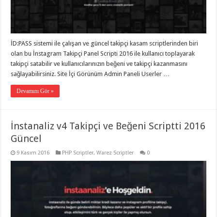
eve
taşımacılık
,
gaziantep
evden
eve
taşımacılık
,
İD:PASS sistemi ile çalışan ve güncel takipçi kasam scriptlerinden biri
gaziantep
evden
olan bu İnstagram Takipçi Panel Scripti 2016 ile kullanıcı toplayarak
eve
takipçi satabilir ve kullanıcılarınızın beğeni ve takipçi kazanmasını
taşımacılık
,
sağlayabilirsiniz. Site İçi Görünüm Admin Paneli Userler …
gaziantep
evden
eve
Devamını Gör »
taşımacılık
,
gaziantep
evden
eve
İnstanaliz v4 Takipçi ve Beğeni Scriptti 2016
taşımacılık
,
evden
Güncel
eve
taşımacılık
,
9 Kasım 2016
PHP Scriptler
,
Warez Scriptler
0
gaziantep
asansörlü
taşıma
,
gaziantep
evden
eve
taşımacılık
,
gaziantep
organizasyon
,