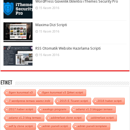
WordPress Güvenlik Eklentisi iThemes Security Pro
15 Kasım 2016
Maxima Dizi Scripti
15 Kasım 2016
RSS Otomatik Website Hazırlama Scripti
15 Kasım 2016
Etiket
6gen kurumsal v3
6gen kurumsal v3 Şirket scripti
7 wordpress teması warez indir
2015 E Ticaret scripti
2016 haber scripti
2017 haber scripti
aaalogo programı
adamz v1.3 blogger teması
adamz v1.3 blog teması
addmefast clone scripti
addmefast scripti
adf.ly clone scripti
admin paneli scripti
admin paneli template