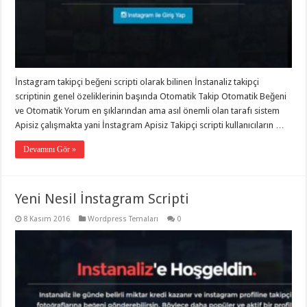
gaziantep
organizasyon
,
gaziantep
organizasyon
,
gaziantep
organizasyon
,
gaziantep
organizasyon
,
İnstagram takipçi beğeni scripti olarak bilinen İnstanaliz takipçi
gaziantep
scriptinin genel özeliklerinin başında Otomatik Takip Otomatik Beğeni
organizasyon
,
gaziantep
ve Otomatik Yorum en şıklarından ama asıl önemli olan tarafı sistem
palyaço
,
Apisiz çalışmakta yani İnstagram Apisiz Takipçi scripti kullanıcıların …
twitter
takipçi
hilesi
,
Devamını Gör »
twitter
takipçi
hilesi
,
instagram
Yeni Nesil İnstagram Scripti
takipçi
hilesi
,
8 Kasım 2016
Wordpress Temaları
0