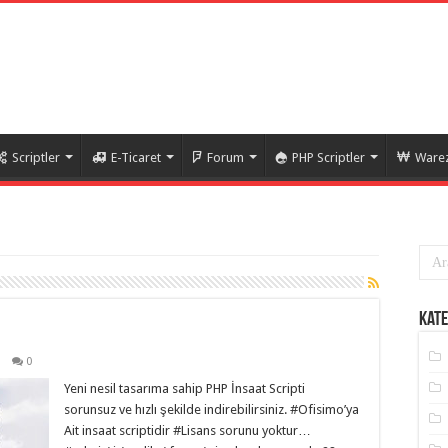
Scriptler
E-Ticaret
Forum
PHP Scriptler
Warez
Kate
0
Yeni nesil tasarıma sahip PHP İnsaat Scripti
sorunsuz ve hızlı şekilde indirebilirsiniz. #Ofisimo’ya
Ait insaat scriptidir #Lisans sorunu yoktur…