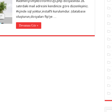
#admin\js\mylibs\forms\zjs.php dosyasında 28.
satırdaki mail adresini kendinize göre düzenleyiniz.
#içinde sql yoktur,install’lı kurulumdur. (database
oluşturun,dosyaları ftp’ye …
Devamını Gör »