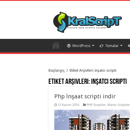
WordPress
Temalar
istanbul
organizasyon
Başlangıç
/
Etiket Arşivleri: inşatcı scripti
evden
eve
Etiket Arşivleri:
inşatcı scripti
taşımacılık
,
gaziantep
organizasyon
,
gaziantep
Php İnşaat scripti indir
evden
eve
12 Kasım 2016
PHP Scriptler
,
Warez Scriptler
taşımacılık
,
evden
eve
taşımacılık
,
gaziantep
evden