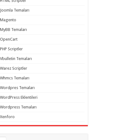
HTML Scriptler
Joomla Temaları
Magento
MyBB Temaları
OpenCart
PHP Scriptler
Vbulletin Temaları
Warez Scriptler
Whmcs Temaları
Wordpres Temaları
WordPress Eklentileri
Wordpress Temaları
Xenforo