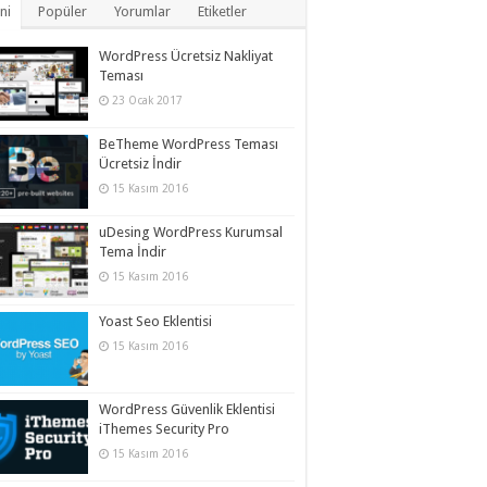
ni
Popüler
Yorumlar
Etiketler
WordPress Ücretsiz Nakliyat
Teması
23 Ocak 2017
BeTheme WordPress Teması
Ücretsiz İndir
15 Kasım 2016
uDesing WordPress Kurumsal
Tema İndir
15 Kasım 2016
Yoast Seo Eklentisi
15 Kasım 2016
WordPress Güvenlik Eklentisi
iThemes Security Pro
15 Kasım 2016