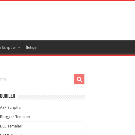
 Scriptler
İletişim
goriler
ASP Scriptler
Blogger Temaları
DLE Temaları