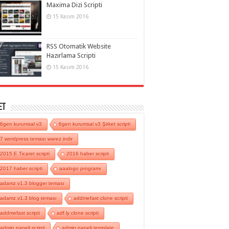
Maxima Dizi Scripti
15 Kasım 2016
RSS Otomatik Website
Hazırlama Scripti
15 Kasım 2016
et
6gen kurumsal v3
6gen kurumsal v3 Şirket scripti
7 wordpress teması warez indir
2015 E Ticaret scripti
2016 haber scripti
2017 haber scripti
aaalogo programı
adamz v1.3 blogger teması
adamz v1.3 blog teması
addmefast clone scripti
addmefast scripti
adf.ly clone scripti
admin paneli scripti
admin paneli template