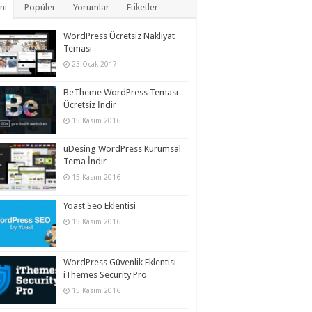
ni
Popüler
Yorumlar
Etiketler
WordPress Ücretsiz Nakliyat
Teması
23 Ocak 2017
BeTheme WordPress Teması
Ücretsiz İndir
15 Kasım 2016
uDesing WordPress Kurumsal
Tema İndir
15 Kasım 2016
Yoast Seo Eklentisi
15 Kasım 2016
WordPress Güvenlik Eklentisi
iThemes Security Pro
15 Kasım 2016