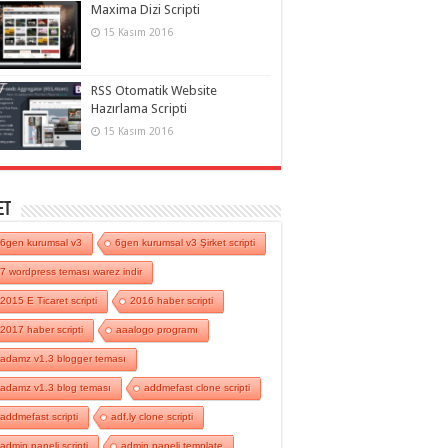
Maxima Dizi Scripti
15 Kasım 2016
RSS Otomatik Website
Hazırlama Scripti
15 Kasım 2016
et
6gen kurumsal v3
6gen kurumsal v3 Şirket scripti
7 wordpress teması warez indir
2015 E Ticaret scripti
2016 haber scripti
2017 haber scripti
aaalogo programı
adamz v1.3 blogger teması
adamz v1.3 blog teması
addmefast clone scripti
addmefast scripti
adf.ly clone scripti
admin paneli scripti
admin paneli template