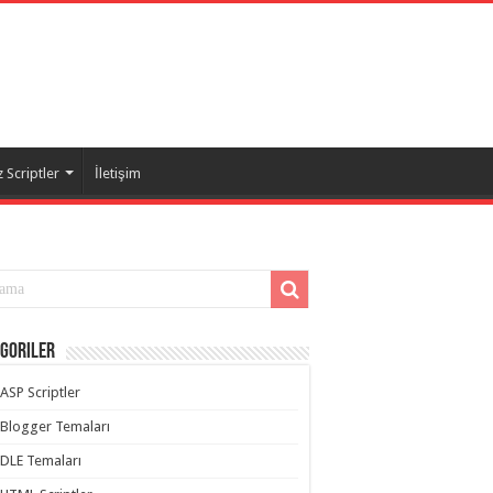
 Scriptler
İletişim
goriler
ASP Scriptler
Blogger Temaları
DLE Temaları