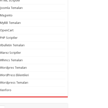
HTML Scriptler
Joomla Temaları
Magento
MyBB Temaları
OpenCart
PHP Scriptler
Vbulletin Temaları
Warez Scriptler
Whmcs Temaları
Wordpres Temaları
WordPress Eklentileri
Wordpress Temaları
Xenforo