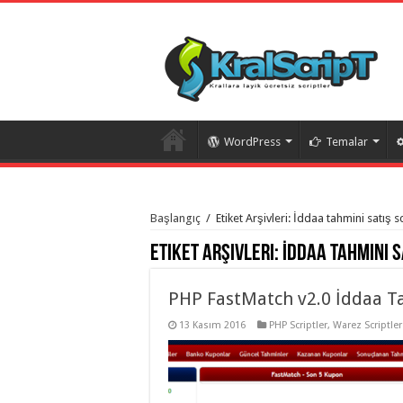
WordPress
Temalar
istanbul
organizasyon
Başlangıç
/
Etiket Arşivleri: İddaa tahmini satış sc
evden
eve
Etiket Arşivleri:
İddaa tahmini s
taşımacılık
,
gaziantep
organizasyon
,
gaziantep
PHP FastMatch v2.0 İddaa T
evden
eve
13 Kasım 2016
PHP Scriptler
,
Warez Scriptler
taşımacılık
,
evden
eve
taşımacılık
,
gaziantep
evden