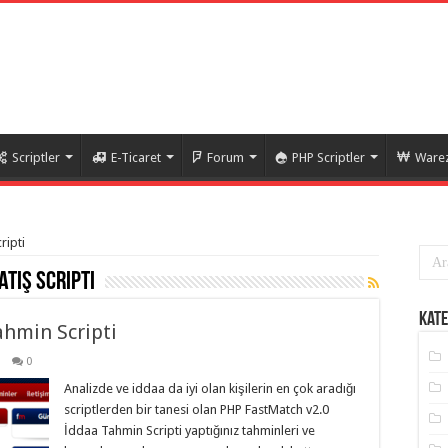
Scriptler
E-Ticaret
Forum
PHP Scriptler
Warez
ripti
atış scripti
Kate
ahmin Scripti
0
Analizde ve iddaa da iyi olan kişilerin en çok aradığı
scriptlerden bir tanesi olan PHP FastMatch v2.0
İddaa Tahmin Scripti yaptığınız tahminleri ve