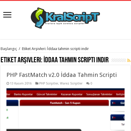
istanbul
Başlangıç
/
Etiket Arşivleri: İddaa tahmin scripti indir
organizasyon
evden
Etiket Arşivleri:
İddaa tahmin scripti indir
eve
taşımacılık
,
gaziantep
PHP FastMatch v2.0 İddaa Tahmin Scripti
organizasyon
,
gaziantep
evden
13 Kasım 2016
PHP Scriptler
,
Warez Scriptler
0
eve
taşımacılık
,
evden
eve
taşımacılık
,
gaziantep
evden
eve
taşımacılık
,
evden