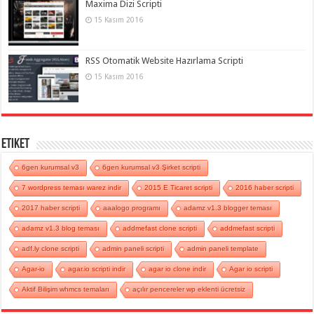
Maxima Dizi Scripti
15 Kasım 2016
RSS Otomatik Website Hazırlama Scripti
15 Kasım 2016
Etiket
6gen kurumsal v3
6gen kurumsal v3 Şirket scripti
7 wordpress teması warez indir
2015 E Ticaret scripti
2016 haber scripti
2017 haber scripti
aaalogo programı
adamz v1.3 blogger teması
adamz v1.3 blog teması
addmefast clone scripti
addmefast scripti
adf.ly clone scripti
admin paneli scripti
admin paneli template
Agar-io
agar.io scripti indir
agar io clone indir
Agar io scripti
Aktif Bilişim whmcs temaları
açılır pencereler wp eklenti ücretsiz