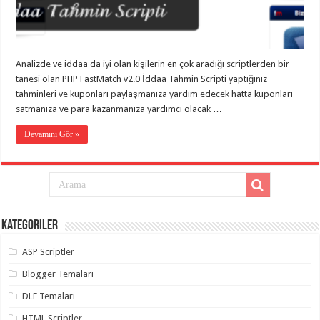
eve
taşımacılık
,
gaziantep
evden
eve
taşımacılık
,
Analizde ve iddaa da iyi olan kişilerin en çok aradığı scriptlerden bir
gaziantep
evden
tanesi olan PHP FastMatch v2.0 İddaa Tahmin Scripti yaptığınız
eve
tahminleri ve kuponları paylaşmanıza yardım edecek hatta kuponları
taşımacılık
,
satmanıza ve para kazanmanıza yardımcı olacak …
gaziantep
evden
eve
Devamını Gör »
taşımacılık
,
gaziantep
evden
eve
taşımacılık
,
evden
eve
taşımacılık
,
Kategoriler
gaziantep
asansörlü
taşıma
,
ASP Scriptler
gaziantep
evden
Blogger Temaları
eve
taşımacılık
,
DLE Temaları
gaziantep
organizasyon
,
HTML Scriptler