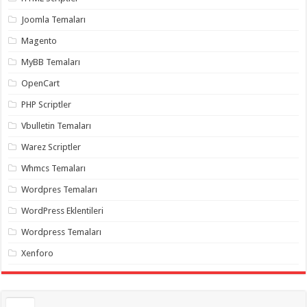
gaziantep
organizasyon
,
Joomla Temaları
gaziantep
organizasyon
,
Magento
gaziantep
organizasyon
,
MyBB Temaları
gaziantep
organizasyon
,
OpenCart
gaziantep
organizasyon
,
PHP Scriptler
gaziantep
palyaço
,
Vbulletin Temaları
twitter
takipçi
Warez Scriptler
hilesi
,
twitter
Whmcs Temaları
takipçi
hilesi
,
instagram
Wordpres Temaları
takipçi
hilesi
,
WordPress Eklentileri
Wordpress Temaları
Xenforo