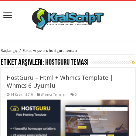
istanbul
Başlangıç
/
Etiket Arşivleri: hostguru teması
organizasyon
evden
Etiket Arşivleri:
hostguru teması
eve
taşımacılık
,
gaziantep
HostGuru – Html + Whmcs Template |
organizasyon
,
gaziantep
Whmcs 6 Uyumlu
evden
eve
14 Kasım 2016
Whmcs Temaları
0
taşımacılık
,
evden
eve
taşımacılık
,
gaziantep
evden
eve
taşımacılık
,
evden