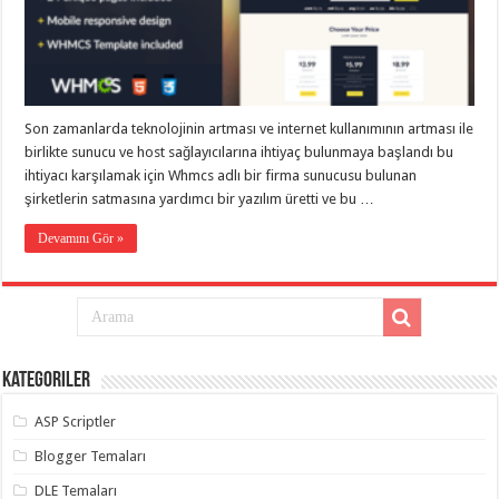
eve
taşımacılık
,
gaziantep
evden
eve
taşımacılık
,
gaziantep
evden
Son zamanlarda teknolojinin artması ve internet kullanımının artması ile
eve
birlikte sunucu ve host sağlayıcılarına ihtiyaç bulunmaya başlandı bu
taşımacılık
,
gaziantep
ihtiyacı karşılamak için Whmcs adlı bir firma sunucusu bulunan
evden
şirketlerin satmasına yardımcı bir yazılım üretti ve bu …
eve
taşımacılık
,
gaziantep
Devamını Gör »
evden
eve
taşımacılık
,
evden
eve
taşımacılık
,
gaziantep
asansörlü
Kategoriler
taşıma
,
gaziantep
ASP Scriptler
evden
eve
taşımacılık
,
Blogger Temaları
gaziantep
organizasyon
,
DLE Temaları