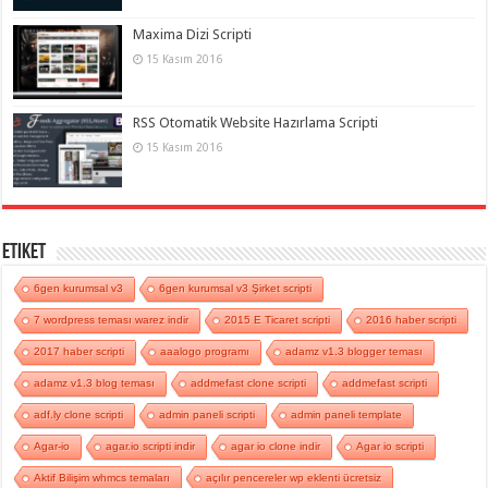
Maxima Dizi Scripti
15 Kasım 2016
RSS Otomatik Website Hazırlama Scripti
15 Kasım 2016
Etiket
6gen kurumsal v3
6gen kurumsal v3 Şirket scripti
7 wordpress teması warez indir
2015 E Ticaret scripti
2016 haber scripti
2017 haber scripti
aaalogo programı
adamz v1.3 blogger teması
adamz v1.3 blog teması
addmefast clone scripti
addmefast scripti
adf.ly clone scripti
admin paneli scripti
admin paneli template
Agar-io
agar.io scripti indir
agar io clone indir
Agar io scripti
Aktif Bilişim whmcs temaları
açılır pencereler wp eklenti ücretsiz