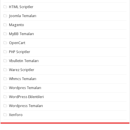
gaziantep
organizasyon
,
HTML Scriptler
gaziantep
organizasyon
,
Joomla Temaları
gaziantep
organizasyon
,
Magento
gaziantep
organizasyon
,
MyBB Temaları
gaziantep
organizasyon
,
OpenCart
gaziantep
palyaço
,
PHP Scriptler
twitter
takipçi
Vbulletin Temaları
hilesi
,
twitter
Warez Scriptler
takipçi
hilesi
,
Whmcs Temaları
instagram
takipçi
Wordpres Temaları
hilesi
,
WordPress Eklentileri
Wordpress Temaları
Xenforo