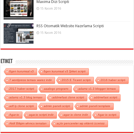
Maxima Dizi Scripti
15 Kasım 2016
RSS Otomatik Website Hazırlama Scripti
15 Kasım 2016
Etiket
6gen kurumsal v3
6gen kurumsal v3 Şirket scripti
7 wordpress teması warez indir
2015 E Ticaret scripti
2016 haber scripti
2017 haber scripti
aaalogo programı
adamz v1.3 blogger teması
adamz v1.3 blog teması
addmefast clone scripti
addmefast scripti
adf.ly clone scripti
admin paneli scripti
admin paneli template
Agar-io
agar.io scripti indir
agar io clone indir
Agar io scripti
Aktif Bilişim whmcs temaları
açılır pencereler wp eklenti ücretsiz