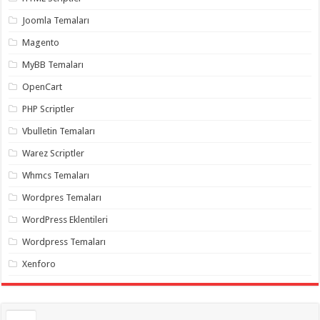
gaziantep
organizasyon
,
Joomla Temaları
gaziantep
organizasyon
,
Magento
gaziantep
organizasyon
,
MyBB Temaları
gaziantep
organizasyon
,
OpenCart
gaziantep
organizasyon
,
PHP Scriptler
gaziantep
palyaço
,
Vbulletin Temaları
twitter
takipçi
Warez Scriptler
hilesi
,
twitter
Whmcs Temaları
takipçi
hilesi
,
instagram
Wordpres Temaları
takipçi
hilesi
,
WordPress Eklentileri
Wordpress Temaları
Xenforo