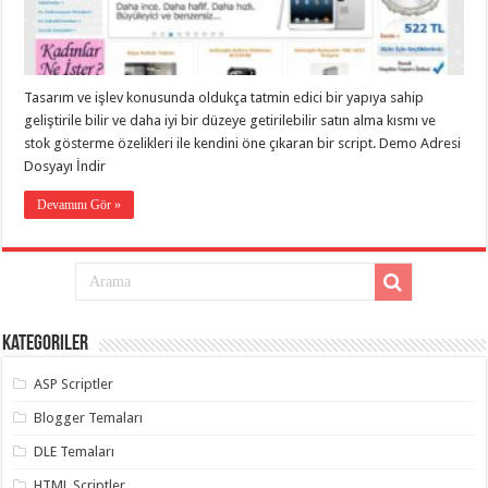
eve
taşımacılık
,
gaziantep
evden
eve
taşımacılık
,
Tasarım ve işlev konusunda oldukça tatmin edici bir yapıya sahip
gaziantep
evden
geliştirile bilir ve daha iyi bir düzeye getirilebilir satın alma kısmı ve
eve
stok gösterme özelikleri ile kendini öne çıkaran bir script. Demo Adresi
taşımacılık
,
Dosyayı İndir
gaziantep
evden
eve
Devamını Gör »
taşımacılık
,
gaziantep
evden
eve
taşımacılık
,
evden
eve
taşımacılık
,
Kategoriler
gaziantep
asansörlü
taşıma
,
ASP Scriptler
gaziantep
evden
Blogger Temaları
eve
taşımacılık
,
DLE Temaları
gaziantep
organizasyon
,
HTML Scriptler