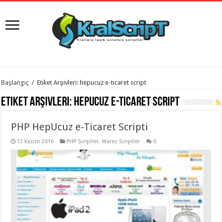
istanbul
Başlangıç
/
Etiket Arşivleri: hepucuz e-ticaret script
organizasyon
evden
Etiket Arşivleri:
hepucuz e-ticaret script
eve
taşımacılık
,
gaziantep
PHP HepUcuz e-Ticaret Scripti
organizasyon
,
gaziantep
evden
12 Kasım 2016
PHP Scriptler
,
Warez Scriptler
0
eve
taşımacılık
,
evden
eve
taşımacılık
,
gaziantep
evden
eve
taşımacılık
,
evden