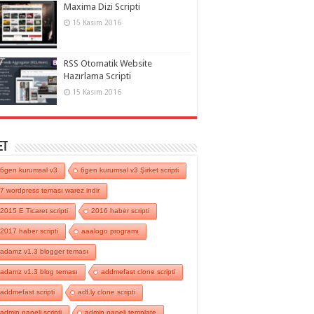
Maxima Dizi Scripti
15 Kasım 2016
RSS Otomatik Website
Hazırlama Scripti
15 Kasım 2016
et
6gen kurumsal v3
6gen kurumsal v3 Şirket scripti
7 wordpress teması warez indir
2015 E Ticaret scripti
2016 haber scripti
2017 haber scripti
aaalogo programı
adamz v1.3 blogger teması
adamz v1.3 blog teması
addmefast clone scripti
addmefast scripti
adf.ly clone scripti
admin paneli scripti
admin paneli template