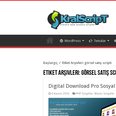
WordPress
Temalar
istanbul
organizasyon
Başlangıç
/
Etiket Arşivleri: görsel satış scripti
evden
eve
Etiket Arşivleri:
görsel satış sc
taşımacılık
,
gaziantep
organizasyon
,
gaziantep
Digital Download Pro Sosyal 
evden
eve
6 Kasım 2016
PHP Scriptler
,
Warez Scriptler
taşımacılık
,
evden
eve
taşımacılık
,
gaziantep
evden