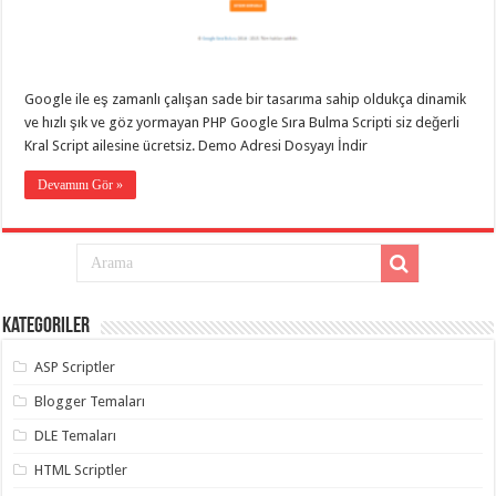
eve
taşımacılık
,
gaziantep
evden
eve
taşımacılık
,
Google ile eş zamanlı çalışan sade bir tasarıma sahip oldukça dinamik
gaziantep
evden
ve hızlı şık ve göz yormayan PHP Google Sıra Bulma Scripti siz değerli
eve
Kral Script ailesine ücretsiz. Demo Adresi Dosyayı İndir
taşımacılık
,
gaziantep
Devamını Gör »
evden
eve
taşımacılık
,
gaziantep
evden
eve
taşımacılık
,
evden
eve
Kategoriler
taşımacılık
,
gaziantep
ASP Scriptler
asansörlü
taşıma
,
Blogger Temaları
gaziantep
evden
DLE Temaları
eve
taşımacılık
,
gaziantep
HTML Scriptler
organizasyon
,