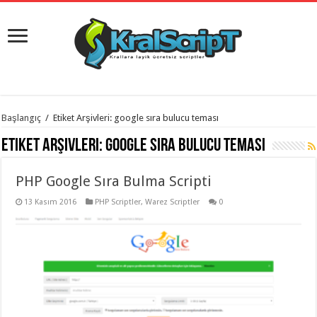
istanbul
Başlangıç
/
Etiket Arşivleri: google sıra bulucu teması
organizasyon
evden
Etiket Arşivleri:
google sıra bulucu teması
eve
taşımacılık
,
gaziantep
PHP Google Sıra Bulma Scripti
organizasyon
,
gaziantep
evden
13 Kasım 2016
PHP Scriptler
,
Warez Scriptler
0
eve
taşımacılık
,
evden
eve
taşımacılık
,
gaziantep
evden
eve
taşımacılık
,
evden