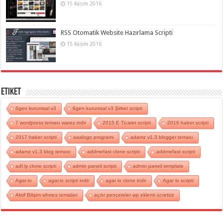
15 Kasım 2016
RSS Otomatik Website Hazırlama Scripti
15 Kasım 2016
Etiket
6gen kurumsal v3
6gen kurumsal v3 Şirket scripti
7 wordpress teması warez indir
2015 E Ticaret scripti
2016 haber scripti
2017 haber scripti
aaalogo programı
adamz v1.3 blogger teması
adamz v1.3 blog teması
addmefast clone scripti
addmefast scripti
adf.ly clone scripti
admin paneli scripti
admin paneli template
Agar-io
agar.io scripti indir
agar io clone indir
Agar io scripti
Aktif Bilişim whmcs temaları
açılır pencereler wp eklenti ücretsiz