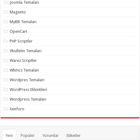
gaziantep
Joomla Temaları
organizasyon
,
gaziantep
Magento
organizasyon
,
gaziantep
MyBB Temaları
organizasyon
,
gaziantep
OpenCart
organizasyon
,
gaziantep
PHP Scriptler
organizasyon
,
gaziantep
Vbulletin Temaları
palyaço
,
twitter
Warez Scriptler
takipçi
hilesi
,
Whmcs Temaları
twitter
takipçi
Wordpres Temaları
hilesi
,
instagram
WordPress Eklentileri
takipçi
hilesi
,
Wordpress Temaları
Xenforo
Yeni
Popüler
Yorumlar
Etiketler