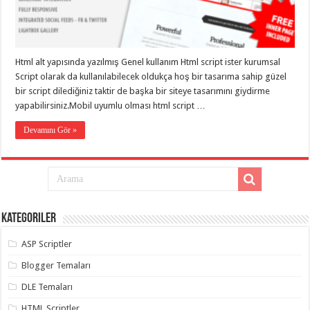
eve
taşımacılık
,
gaziantep
evden
eve
taşımacılık
,
Html alt yapısında yazılmış Genel kullanım Html script ister kurumsal
gaziantep
evden
Script olarak da kullanılabilecek oldukça hoş bir tasarıma sahip güzel
eve
bir script dilediğiniz taktir de başka bir siteye tasarımını giydirme
taşımacılık
,
yapabilirsiniz.Mobil uyumlu olması html script …
gaziantep
evden
eve
Devamını Gör »
taşımacılık
,
gaziantep
evden
eve
taşımacılık
,
evden
eve
taşımacılık
,
Kategoriler
gaziantep
asansörlü
taşıma
,
ASP Scriptler
gaziantep
evden
Blogger Temaları
eve
taşımacılık
,
DLE Temaları
gaziantep
organizasyon
,
HTML Scriptler