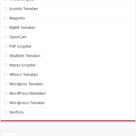
gaziantep
organizasyon
,
Joomla Temaları
gaziantep
organizasyon
,
Magento
gaziantep
organizasyon
,
MyBB Temaları
gaziantep
organizasyon
,
OpenCart
gaziantep
organizasyon
,
PHP Scriptler
gaziantep
palyaço
,
Vbulletin Temaları
twitter
takipçi
Warez Scriptler
hilesi
,
twitter
Whmcs Temaları
takipçi
hilesi
,
instagram
Wordpres Temaları
takipçi
hilesi
,
WordPress Eklentileri
Wordpress Temaları
Xenforo