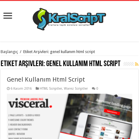
istanbul
Başlangıç
/
Etiket Arşivleri: genel kullanım html script
organizasyon
evden
Etiket Arşivleri:
genel kullanım html script
eve
taşımacılık
,
gaziantep
Genel Kullanım Html Script
organizasyon
,
gaziantep
evden
6 Kasım 2016
HTML Scriptler
,
Warez Scriptler
0
eve
taşımacılık
,
evden
eve
taşımacılık
,
gaziantep
evden
eve
taşımacılık
,
evden