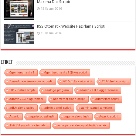
Maxima Dizi Scripti
15 Kasım 2016
RSS Otomatik Website Hazırlama Scripti
15 Kasım 2016
Etiket
6gen kurumsal v3
6gen kurumsal v3 Şirket scripti
7 wordpress teması warez indir
2015 E Ticaret scripti
2016 haber scripti
2017 haber scripti
aaalogo programı
adamz v1.3 blogger teması
adamz v1.3 blog teması
addmefast clone scripti
addmefast scripti
adf.ly clone scripti
admin paneli scripti
admin paneli template
Agar-io
agar.io scripti indir
agar io clone indir
Agar io scripti
Aktif Bilişim whmcs temaları
açılır pencereler wp eklenti ücretsiz