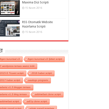
Maxima Dizi Scripti
15 Kasım 2016
RSS Otomatik Website
Hazırlama Scripti
15 Kasım 2016
et
6gen kurumsal v3
6gen kurumsal v3 Şirket scripti
7 wordpress teması warez indir
2015 E Ticaret scripti
2016 haber scripti
2017 haber scripti
aaalogo programı
adamz v1.3 blogger teması
adamz v1.3 blog teması
addmefast clone scripti
addmefast scripti
adf.ly clone scripti
admin paneli scripti
admin paneli template