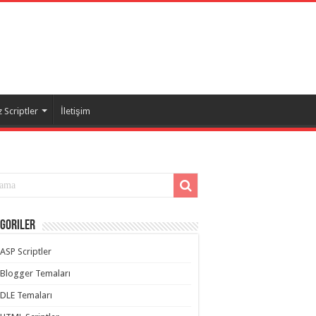
 Scriptler
İletişim
goriler
ASP Scriptler
Blogger Temaları
DLE Temaları