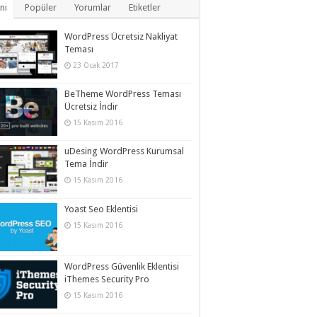
ni
Popüler
Yorumlar
Etiketler
WordPress Ücretsiz Nakliyat
Teması
23 Ocak 2017
BeTheme WordPress Teması
Ücretsiz İndir
15 Kasım 2016
uDesing WordPress Kurumsal
Tema İndir
15 Kasım 2016
Yoast Seo Eklentisi
15 Kasım 2016
WordPress Güvenlik Eklentisi
iThemes Security Pro
15 Kasım 2016