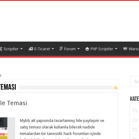
Scriptler
E-Ticaret
Forum
PHP Scriptler
Warez
ı
teması
Kate
le Temasi
Mybb alt yapısında tasarlanmış hile paylaşım ve
satış teması olarak kullanıla bilecek nadide
temalardan bir tanesidir hack forumları içinde