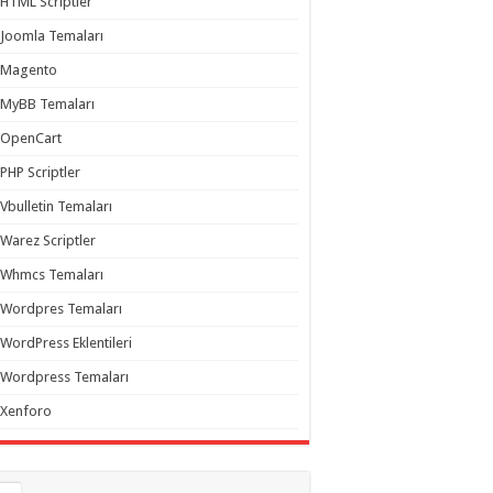
HTML Scriptler
Joomla Temaları
Magento
MyBB Temaları
OpenCart
PHP Scriptler
Vbulletin Temaları
Warez Scriptler
Whmcs Temaları
Wordpres Temaları
WordPress Eklentileri
Wordpress Temaları
Xenforo