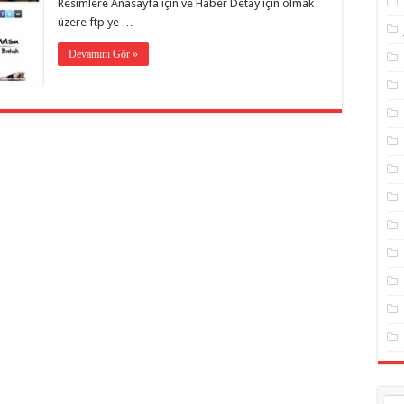
Resimlere Anasayfa için ve Haber Detay için olmak
üzere ftp ye …
Devamını Gör »