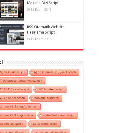
Maxima Dizi Scripti
15 Kasım 2016
RSS Otomatik Website
Hazırlama Scripti
15 Kasım 2016
et
6gen kurumsal v3
6gen kurumsal v3 Şirket scripti
7 wordpress teması warez indir
2015 E Ticaret scripti
2016 haber scripti
2017 haber scripti
aaalogo programı
adamz v1.3 blogger teması
adamz v1.3 blog teması
addmefast clone scripti
addmefast scripti
adf.ly clone scripti
admin paneli scripti
admin paneli template