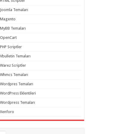
HTML Scriptler
Joomla Temaları
Magento
MyBB Temaları
OpenCart
PHP Scriptler
Vbulletin Temaları
Warez Scriptler
Whmcs Temaları
Wordpres Temaları
WordPress Eklentileri
Wordpress Temaları
Xenforo