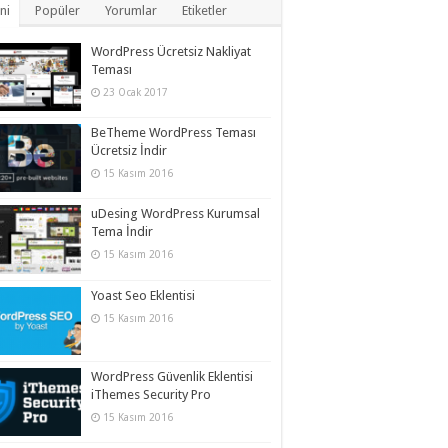
ni
Popüler
Yorumlar
Etiketler
WordPress Ücretsiz Nakliyat
Teması
23 Ocak 2017
BeTheme WordPress Teması
Ücretsiz İndir
15 Kasım 2016
uDesing WordPress Kurumsal
Tema İndir
15 Kasım 2016
Yoast Seo Eklentisi
15 Kasım 2016
WordPress Güvenlik Eklentisi
iThemes Security Pro
15 Kasım 2016