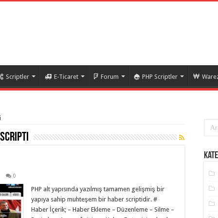
Scriptler
E-Ticaret
Forum
PHP Scriptler
Warez
i
scripti
Kate
0
PHP alt yapısında yazılmış tamamen gelişmiş bir
yapıya sahip muhteşem bir haber scriptidir. #
Haber İçerik; – Haber Ekleme – Düzenleme – Silme –