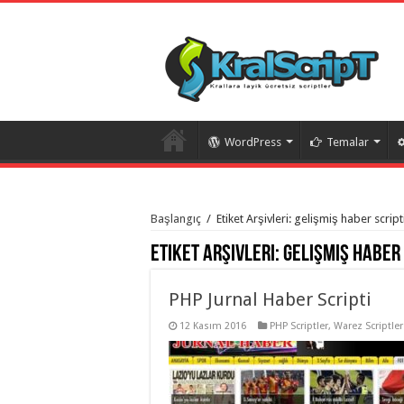
WordPress
Temalar
istanbul
organizasyon
Başlangıç
/
Etiket Arşivleri: gelişmiş haber script
evden
eve
Etiket Arşivleri:
gelişmiş haber 
taşımacılık
,
gaziantep
organizasyon
,
gaziantep
PHP Jurnal Haber Scripti
evden
eve
12 Kasım 2016
PHP Scriptler
,
Warez Scriptler
taşımacılık
,
evden
eve
taşımacılık
,
gaziantep
evden