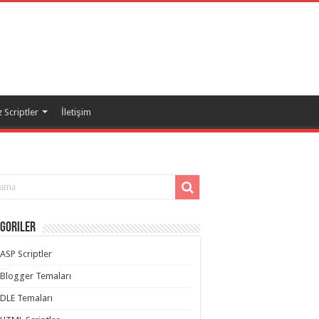
 Scriptler
İletişim
goriler
ASP Scriptler
Blogger Temaları
DLE Temaları