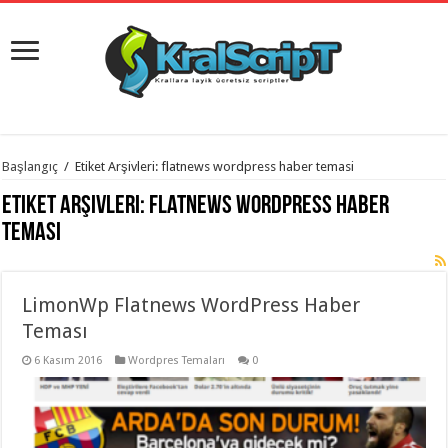
istanbul
Başlangıç
/
Etiket Arşivleri: flatnews wordpress haber temasi
organizasyon
evden
Etiket Arşivleri:
flatnews wordpress haber
eve
taşımacılık
,
temasi
gaziantep
organizasyon
,
gaziantep
evden
LimonWp Flatnews WordPress Haber
eve
taşımacılık
,
Teması
evden
eve
taşımacılık
6 Kasım 2016
,
Wordpres Temaları
0
gaziantep
evden
eve
taşımacılık
,
evden