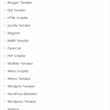
gaziantep
Blogger Temaları
organizasyon
,
gaziantep
DLE Temaları
organizasyon
,
gaziantep
HTML Scriptler
organizasyon
,
gaziantep
Joomla Temaları
organizasyon
,
gaziantep
Magento
organizasyon
,
gaziantep
MyBB Temaları
palyaço
,
twitter
OpenCart
takipçi
hilesi
,
PHP Scriptler
twitter
takipçi
Vbulletin Temaları
hilesi
,
instagram
Warez Scriptler
takipçi
hilesi
,
Whmcs Temaları
Wordpres Temaları
WordPress Eklentileri
Wordpress Temaları
Xenforo