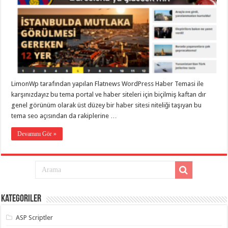
eve
taşımacılık
,
gaziantep
evden
eve
taşımacılık
,
gaziantep
evden
eve
taşımacılık
,
gaziantep
LimonWp tarafından yapılan Flatnews WordPress Haber Temasi ile
evden
eve
karşınızdayız bu tema portal ve haber siteleri için biçilmiş kaftan dır
taşımacılık
,
genel görünüm olarak üst düzey bir haber sitesi niteliği taşıyan bu
gaziantep
tema seo açısından da rakiplerine …
evden
eve
taşımacılık
,
Devamını Gör »
evden
eve
taşımacılık
,
gaziantep
asansörlü
taşıma
,
gaziantep
evden
Kategoriler
eve
taşımacılık
,
gaziantep
ASP Scriptler
organizasyon
,