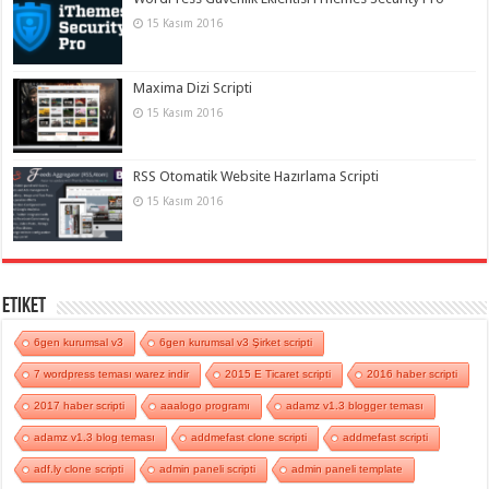
15 Kasım 2016
Maxima Dizi Scripti
15 Kasım 2016
RSS Otomatik Website Hazırlama Scripti
15 Kasım 2016
Etiket
6gen kurumsal v3
6gen kurumsal v3 Şirket scripti
7 wordpress teması warez indir
2015 E Ticaret scripti
2016 haber scripti
2017 haber scripti
aaalogo programı
adamz v1.3 blogger teması
adamz v1.3 blog teması
addmefast clone scripti
addmefast scripti
adf.ly clone scripti
admin paneli scripti
admin paneli template