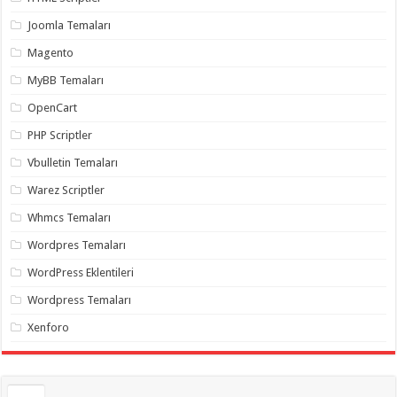
gaziantep
organizasyon
,
Joomla Temaları
gaziantep
organizasyon
,
Magento
gaziantep
organizasyon
,
MyBB Temaları
gaziantep
organizasyon
,
OpenCart
gaziantep
organizasyon
,
PHP Scriptler
gaziantep
palyaço
,
Vbulletin Temaları
twitter
takipçi
Warez Scriptler
hilesi
,
twitter
Whmcs Temaları
takipçi
hilesi
,
instagram
Wordpres Temaları
takipçi
hilesi
,
WordPress Eklentileri
Wordpress Temaları
Xenforo