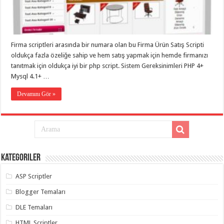
eve
taşımacılık
,
gaziantep
evden
eve
taşımacılık
,
Firma scriptleri arasında bir numara olan bu Firma Ürün Satış Scripti
gaziantep
evden
oldukça fazla özeliğe sahip ve hem satış yapmak için hemde firmanızı
eve
tanıtmak için oldukça iyi bir php script. Sistem Gereksinimleri PHP 4+
taşımacılık
,
Mysql 4.1+ …
gaziantep
evden
eve
Devamını Gör »
taşımacılık
,
gaziantep
evden
eve
taşımacılık
,
evden
eve
taşımacılık
,
Kategoriler
gaziantep
asansörlü
taşıma
,
ASP Scriptler
gaziantep
evden
Blogger Temaları
eve
taşımacılık
,
DLE Temaları
gaziantep
organizasyon
,
HTML Scriptler