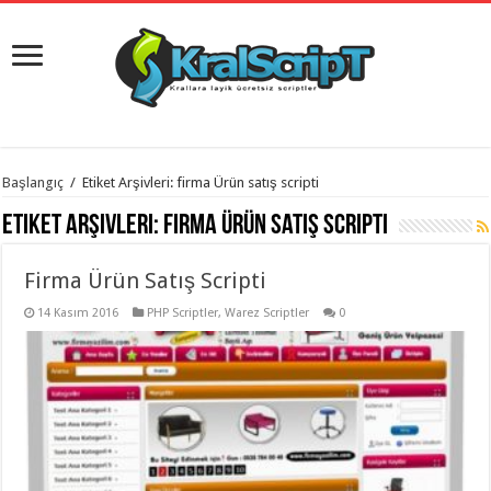
istanbul
Başlangıç
/
Etiket Arşivleri: firma Ürün satış scripti
organizasyon
evden
Etiket Arşivleri:
firma Ürün satış scripti
eve
taşımacılık
,
gaziantep
Firma Ürün Satış Scripti
organizasyon
,
gaziantep
evden
14 Kasım 2016
PHP Scriptler
,
Warez Scriptler
0
eve
taşımacılık
,
evden
eve
taşımacılık
,
gaziantep
evden
eve
taşımacılık
,
evden