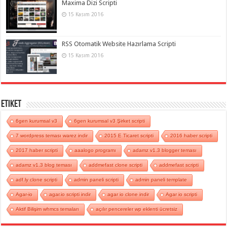
Maxima Dizi Scripti
15 Kasım 2016
RSS Otomatik Website Hazırlama Scripti
15 Kasım 2016
Etiket
6gen kurumsal v3
6gen kurumsal v3 Şirket scripti
7 wordpress teması warez indir
2015 E Ticaret scripti
2016 haber scripti
2017 haber scripti
aaalogo programı
adamz v1.3 blogger teması
adamz v1.3 blog teması
addmefast clone scripti
addmefast scripti
adf.ly clone scripti
admin paneli scripti
admin paneli template
Agar-io
agar.io scripti indir
agar io clone indir
Agar io scripti
Aktif Bilişim whmcs temaları
açılır pencereler wp eklenti ücretsiz