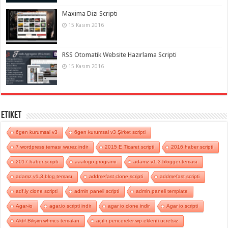
Maxima Dizi Scripti
15 Kasım 2016
RSS Otomatik Website Hazırlama Scripti
15 Kasım 2016
Etiket
6gen kurumsal v3
6gen kurumsal v3 Şirket scripti
7 wordpress teması warez indir
2015 E Ticaret scripti
2016 haber scripti
2017 haber scripti
aaalogo programı
adamz v1.3 blogger teması
adamz v1.3 blog teması
addmefast clone scripti
addmefast scripti
adf.ly clone scripti
admin paneli scripti
admin paneli template
Agar-io
agar.io scripti indir
agar io clone indir
Agar io scripti
Aktif Bilişim whmcs temaları
açılır pencereler wp eklenti ücretsiz