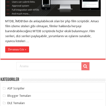
eve
taşımacılık
,
gaziantep
evden
eve
taşımacılık
,
MTDB, İMDB‘den de anlaşılabilecek olan bir php film scriptidir. Amacı
gaziantep
evden
film izleme siteleri gibi olmayan, filmler hakkında herşeyi
eve
barındırabileceğiniz MTDB scriptinde hiçbir eksik bulunmuyor. Film
taşımacılık
,
serileri, dizi serileri paylaşabilir, yorumlarını ve oylarını sunabilir,
gaziantep
evden
oyuncu listeleri …
eve
taşımacılık
,
Devamını Gör »
gaziantep
evden
eve
taşımacılık
,
evden
eve
taşımacılık
,
gaziantep
asansörlü
Kategoriler
taşıma
,
gaziantep
ASP Scriptler
evden
eve
Blogger Temaları
taşımacılık
,
gaziantep
DLE Temaları
organizasyon
,