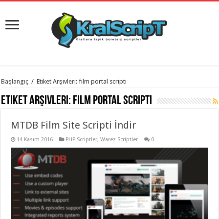
istanbul
Başlangıç
/
Etiket Arşivleri: film portal scripti
organizasyon
evden
Etiket Arşivleri:
film portal scripti
eve
taşımacılık
,
gaziantep
MTDB Film Site Scripti İndir
organizasyon
,
gaziantep
evden
14 Kasım 2016
PHP Scriptler
,
Warez Scriptler
0
eve
taşımacılık
,
evden
eve
taşımacılık
,
gaziantep
evden
eve
taşımacılık
,
evden