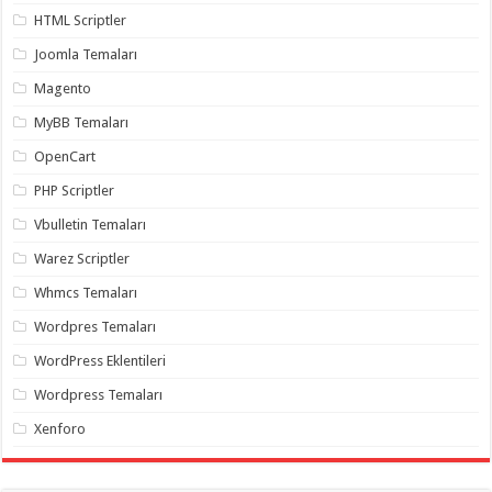
gaziantep
HTML Scriptler
organizasyon
,
gaziantep
Joomla Temaları
organizasyon
,
gaziantep
Magento
organizasyon
,
gaziantep
organizasyon
,
MyBB Temaları
gaziantep
organizasyon
,
OpenCart
gaziantep
palyaço
,
PHP Scriptler
twitter
takipçi
Vbulletin Temaları
hilesi
,
twitter
Warez Scriptler
takipçi
hilesi
,
Whmcs Temaları
instagram
takipçi
Wordpres Temaları
hilesi
,
WordPress Eklentileri
Wordpress Temaları
Xenforo