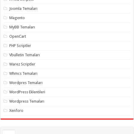
gaziantep
organizasyon
,
Joomla Temaları
gaziantep
organizasyon
,
Magento
gaziantep
organizasyon
,
MyBB Temaları
gaziantep
organizasyon
,
OpenCart
gaziantep
organizasyon
,
PHP Scriptler
gaziantep
palyaço
,
Vbulletin Temaları
twitter
takipçi
Warez Scriptler
hilesi
,
twitter
Whmcs Temaları
takipçi
hilesi
,
instagram
Wordpres Temaları
takipçi
hilesi
,
WordPress Eklentileri
Wordpress Temaları
Xenforo