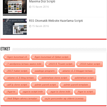
Maxima Dizi Scripti
15 Kasım 2016
RSS Otomatik Website Hazırlama Scripti
15 Kasım 2016
Etiket
6gen kurumsal v3
6gen kurumsal v3 Şirket scripti
7 wordpress teması warez indir
2015 E Ticaret scripti
2016 haber scripti
2017 haber scripti
aaalogo programı
adamz v1.3 blogger teması
adamz v1.3 blog teması
addmefast clone scripti
addmefast scripti
adf.ly clone scripti
admin paneli scripti
admin paneli template
Agar-io
agar.io scripti indir
agar io clone indir
Agar io scripti
Aktif Bilişim whmcs temaları
açılır pencereler wp eklenti ücretsiz