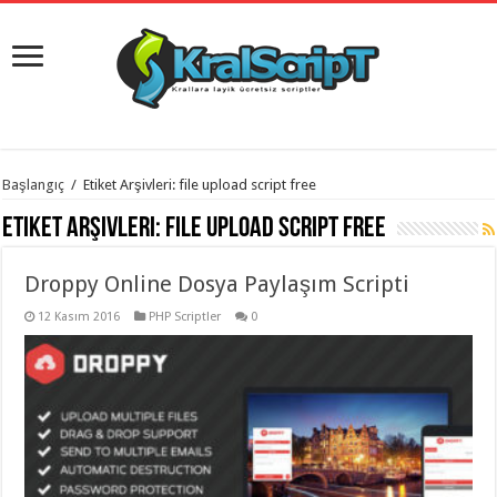
istanbul
Başlangıç
/
Etiket Arşivleri: file upload script free
organizasyon
evden
Etiket Arşivleri:
file upload script free
eve
taşımacılık
,
gaziantep
Droppy Online Dosya Paylaşım Scripti
organizasyon
,
gaziantep
evden
12 Kasım 2016
PHP Scriptler
0
eve
taşımacılık
,
evden
eve
taşımacılık
,
gaziantep
evden
eve
taşımacılık
,
evden