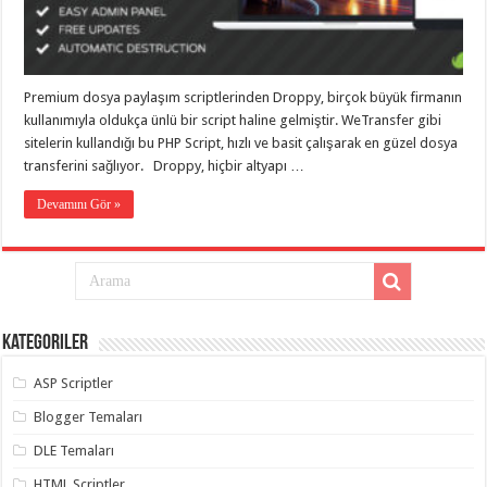
eve
taşımacılık
,
gaziantep
evden
eve
taşımacılık
,
Premium dosya paylaşım scriptlerinden Droppy, birçok büyük firmanın
gaziantep
evden
kullanımıyla oldukça ünlü bir script haline gelmiştir. WeTransfer gibi
eve
sitelerin kullandığı bu PHP Script, hızlı ve basit çalışarak en güzel dosya
taşımacılık
,
transferini sağlıyor. Droppy, hiçbir altyapı …
gaziantep
evden
eve
Devamını Gör »
taşımacılık
,
gaziantep
evden
eve
taşımacılık
,
evden
eve
taşımacılık
,
Kategoriler
gaziantep
asansörlü
taşıma
,
ASP Scriptler
gaziantep
evden
Blogger Temaları
eve
taşımacılık
,
DLE Temaları
gaziantep
organizasyon
,
HTML Scriptler