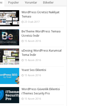
ni
Popüler
Yorumlar
Etiketler
WordPress Ücretsiz Nakliyat
Teması
23 Ocak 2017
BeTheme WordPress Teması
Ücretsiz İndir
15 Kasım 2016
uDesing WordPress Kurumsal
Tema İndir
15 Kasım 2016
Yoast Seo Eklentisi
15 Kasım 2016
WordPress Güvenlik Eklentisi
iThemes Security Pro
15 Kasım 2016