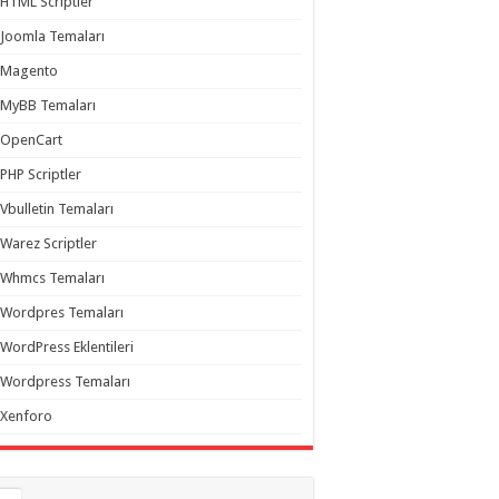
HTML Scriptler
Joomla Temaları
Magento
MyBB Temaları
OpenCart
PHP Scriptler
Vbulletin Temaları
Warez Scriptler
Whmcs Temaları
Wordpres Temaları
WordPress Eklentileri
Wordpress Temaları
Xenforo