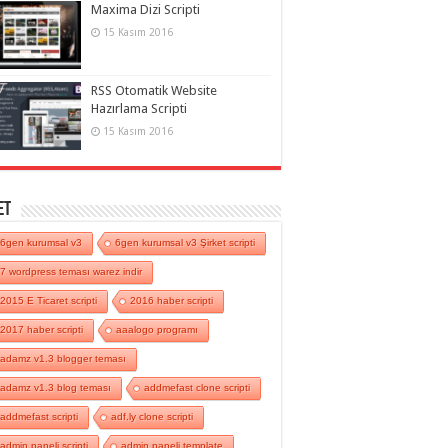
Maxima Dizi Scripti
15 Kasım 2016
RSS Otomatik Website
Hazırlama Scripti
15 Kasım 2016
et
6gen kurumsal v3
6gen kurumsal v3 Şirket scripti
7 wordpress teması warez indir
2015 E Ticaret scripti
2016 haber scripti
2017 haber scripti
aaalogo programı
adamz v1.3 blogger teması
adamz v1.3 blog teması
addmefast clone scripti
addmefast scripti
adf.ly clone scripti
admin paneli scripti
admin paneli template