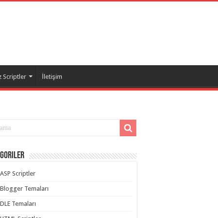
 Scriptler
İletişim
goriler
ASP Scriptler
Blogger Temaları
DLE Temaları