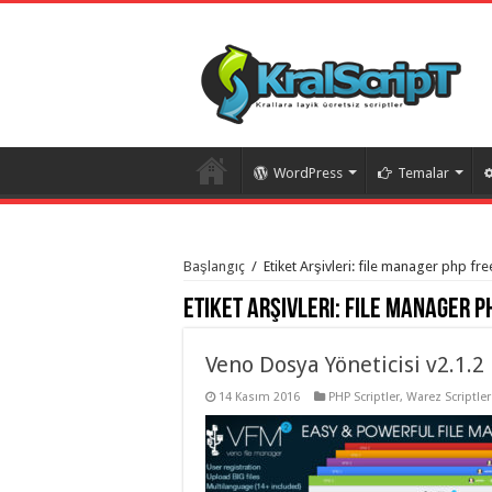
WordPress
Temalar
istanbul
organizasyon
Başlangıç
/
Etiket Arşivleri: file manager php fre
evden
eve
Etiket Arşivleri:
file manager p
taşımacılık
,
gaziantep
organizasyon
,
gaziantep
Veno Dosya Yöneticisi v2.1.2
evden
eve
14 Kasım 2016
PHP Scriptler
,
Warez Scriptler
taşımacılık
,
evden
eve
taşımacılık
,
gaziantep
evden