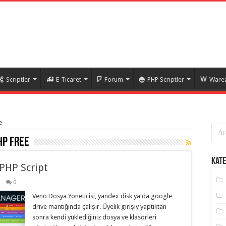
Scriptler
E-Ticaret
Forum
PHP Scriptler
Warez
e
hp free
Kate
 PHP Script
0
Veno Dosya Yöneticisi, yandex disk ya da google
drive mantığında çalışır. Üyelik girişiy yaptıktan
sonra kendi yüklediğiniz dosya ve klasörleri