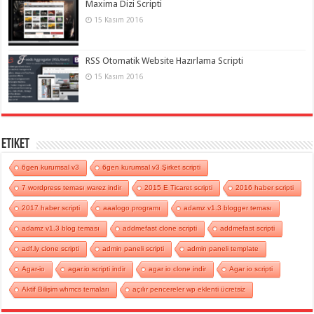
Maxima Dizi Scripti
15 Kasım 2016
RSS Otomatik Website Hazırlama Scripti
15 Kasım 2016
Etiket
6gen kurumsal v3
6gen kurumsal v3 Şirket scripti
7 wordpress teması warez indir
2015 E Ticaret scripti
2016 haber scripti
2017 haber scripti
aaalogo programı
adamz v1.3 blogger teması
adamz v1.3 blog teması
addmefast clone scripti
addmefast scripti
adf.ly clone scripti
admin paneli scripti
admin paneli template
Agar-io
agar.io scripti indir
agar io clone indir
Agar io scripti
Aktif Bilişim whmcs temaları
açılır pencereler wp eklenti ücretsiz