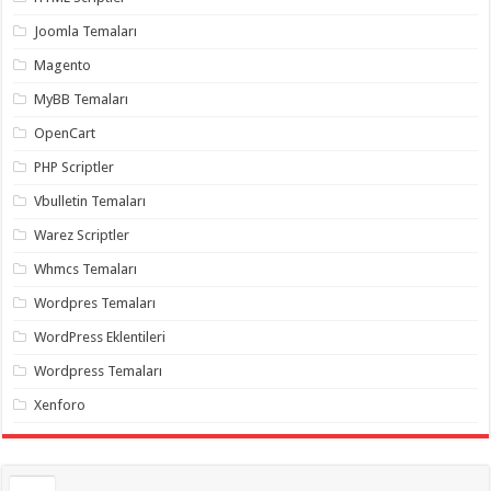
gaziantep
organizasyon
,
Joomla Temaları
gaziantep
organizasyon
,
Magento
gaziantep
organizasyon
,
MyBB Temaları
gaziantep
organizasyon
,
OpenCart
gaziantep
organizasyon
,
PHP Scriptler
gaziantep
palyaço
,
Vbulletin Temaları
twitter
takipçi
Warez Scriptler
hilesi
,
twitter
Whmcs Temaları
takipçi
hilesi
,
instagram
Wordpres Temaları
takipçi
hilesi
,
WordPress Eklentileri
Wordpress Temaları
Xenforo