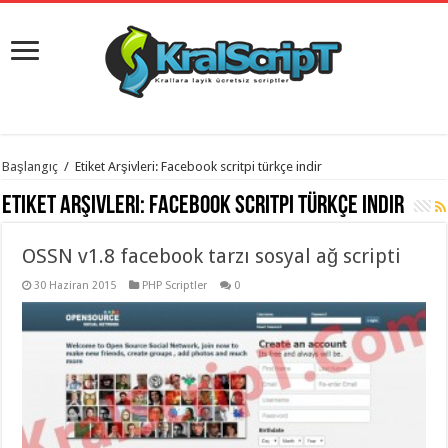
istanbul
Başlangıç
/
Etiket Arşivleri: Facebook scritpi türkçe indir
organizasyon
evden
Etiket Arşivleri:
Facebook scritpi türkçe indir
eve
taşımacılık
,
gaziantep
OSSN v1.8 facebook tarzı sosyal ağ scripti
organizasyon
,
gaziantep
evden
30 Haziran 2015
PHP Scriptler
0
eve
taşımacılık
,
evden
eve
taşımacılık
,
gaziantep
evden
eve
taşımacılık
,
evden