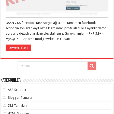
eve
taşımacılık
,
gaziantep
evden
eve
taşımacılık
,
OSSN v1.8 facebook tarzı sosyal ağ scripti tamamen facebook
gaziantep
evden
scriptinin aynısıdır kayıt olma kısımından profil alanı bile aynıdır demo
eve
adresine detaylı olarak inceleyebilirsiniz. Gereksinimleri – PHP 5.3+ –
taşımacılık
,
MySQL 5+ – Apache mod_rewrite – PHP cURL …
gaziantep
evden
eve
Devamını Gör »
taşımacılık
,
gaziantep
evden
eve
taşımacılık
,
evden
eve
taşımacılık
,
Kategoriler
gaziantep
asansörlü
taşıma
,
ASP Scriptler
gaziantep
evden
Blogger Temaları
eve
taşımacılık
,
DLE Temaları
gaziantep
organizasyon
,
HTML Scriptler