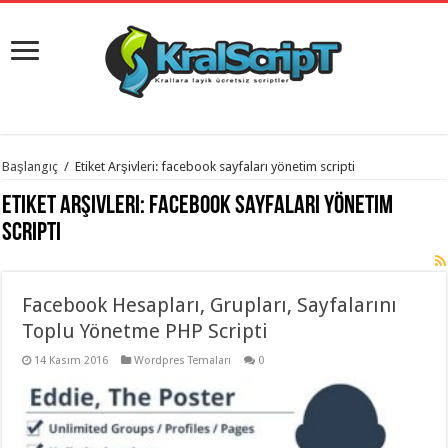
istanbul
Başlangıç
/
Etiket Arşivleri: facebook sayfaları yönetim scripti
organizasyon
evden
Etiket Arşivleri:
facebook sayfaları yönetim
eve
taşımacılık
,
scripti
gaziantep
organizasyon
,
gaziantep
evden
Facebook Hesapları, Grupları, Sayfalarını
eve
taşımacılık
,
Toplu Yönetme PHP Scripti
evden
eve
taşımacılık
14 Kasım 2016
,
Wordpres Temaları
0
gaziantep
evden
eve
taşımacılık
,
evden