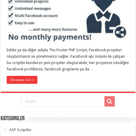
eve
taşımacılık
,
gaziantep
evden
eve
taşımacılık
,
gaziantep
evden
eve
taşımacılık
,
gaziantep
Eddie ya da diğer adıyla The Poster PHP Scripti, Facebook projeleri
evden
eve
oluşturmanızı ve yönetmenizi sağlar. Facebook api sistemi ile çalışan
taşımacılık
,
bu scriptte kendinize yeni projeler oluşturabilir, her projenize istediğini
gaziantep
facebook profillerini, facebook gruplarını ya da …
evden
eve
taşımacılık
,
Devamını Gör »
evden
eve
taşımacılık
,
gaziantep
asansörlü
taşıma
,
gaziantep
evden
Kategoriler
eve
taşımacılık
,
gaziantep
ASP Scriptler
organizasyon
,