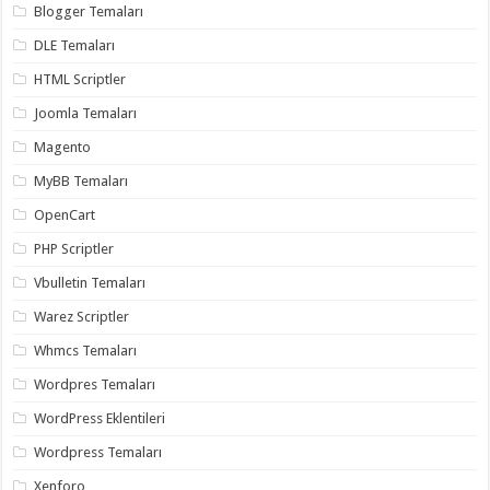
gaziantep
Blogger Temaları
organizasyon
,
gaziantep
DLE Temaları
organizasyon
,
gaziantep
HTML Scriptler
organizasyon
,
gaziantep
Joomla Temaları
organizasyon
,
gaziantep
Magento
organizasyon
,
gaziantep
MyBB Temaları
palyaço
,
twitter
OpenCart
takipçi
hilesi
,
PHP Scriptler
twitter
takipçi
Vbulletin Temaları
hilesi
,
instagram
Warez Scriptler
takipçi
hilesi
,
Whmcs Temaları
Wordpres Temaları
WordPress Eklentileri
Wordpress Temaları
Xenforo