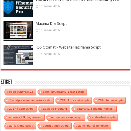
15 Kasım 2016
Maxima Dizi Scripti
15 Kasım 2016
RSS Otomatik Website Hazırlama Scripti
15 Kasım 2016
Etiket
6gen kurumsal v3
6gen kurumsal v3 Şirket scripti
7 wordpress teması warez indir
2015 E Ticaret scripti
2016 haber scripti
2017 haber scripti
aaalogo programı
adamz v1.3 blogger teması
adamz v1.3 blog teması
addmefast clone scripti
addmefast scripti
adf.ly clone scripti
admin paneli scripti
admin paneli template