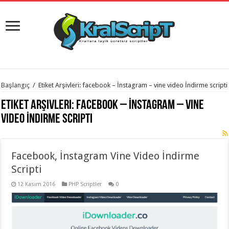
istanbul
Başlangıç
/
Etiket Arşivleri: facebook – İnstagram – vine video İndirme scripti
organizasyon
evden
Etiket Arşivleri:
facebook – İnstagram – vine
eve
taşımacılık
,
video İndirme scripti
gaziantep
organizasyon
,
gaziantep
evden
Facebook, İnstagram Vine Video İndirme
eve
taşımacılık
,
Scripti
evden
eve
taşımacılık
12 Kasım 2016
,
PHP Scriptler
0
gaziantep
evden
eve
taşımacılık
,
evden