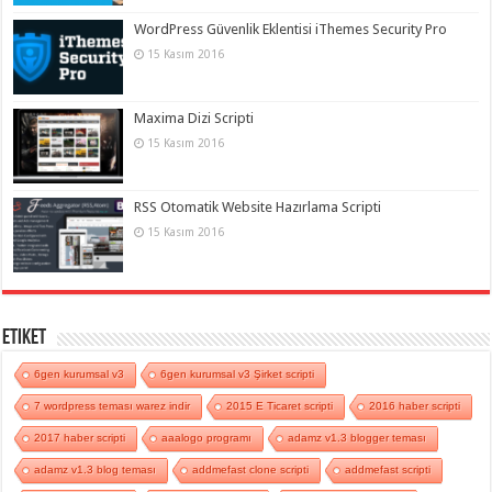
WordPress Güvenlik Eklentisi iThemes Security Pro
15 Kasım 2016
Maxima Dizi Scripti
15 Kasım 2016
RSS Otomatik Website Hazırlama Scripti
15 Kasım 2016
Etiket
6gen kurumsal v3
6gen kurumsal v3 Şirket scripti
7 wordpress teması warez indir
2015 E Ticaret scripti
2016 haber scripti
2017 haber scripti
aaalogo programı
adamz v1.3 blogger teması
adamz v1.3 blog teması
addmefast clone scripti
addmefast scripti