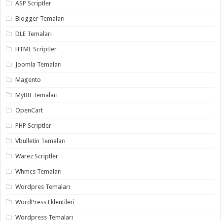
gaziantep
ASP Scriptler
organizasyon
,
gaziantep
Blogger Temaları
organizasyon
,
gaziantep
DLE Temaları
organizasyon
,
gaziantep
HTML Scriptler
organizasyon
,
gaziantep
Joomla Temaları
organizasyon
,
gaziantep
Magento
palyaço
,
twitter
MyBB Temaları
takipçi
hilesi
,
OpenCart
twitter
takipçi
PHP Scriptler
hilesi
,
instagram
Vbulletin Temaları
takipçi
hilesi
,
Warez Scriptler
Whmcs Temaları
Wordpres Temaları
WordPress Eklentileri
Wordpress Temaları