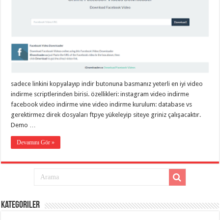
eve
taşımacılık
,
gaziantep
evden
eve
taşımacılık
,
gaziantep
evden
eve
taşımacılık
,
gaziantep
evden
sadece linkini kopyalayıp indir butonuna basmanız yeterli en iyi video
eve
indirme scriptlerinden birisi. özellikleri: instagram video indirme
taşımacılık
,
facebook video indirme vine video indirme kurulum: database vs
gaziantep
evden
gerektirmez direk dosyaları ftpye yükeleyip siteye griniz çalışacaktır.
eve
Demo …
taşımacılık
,
evden
eve
Devamını Gör »
taşımacılık
,
gaziantep
asansörlü
taşıma
,
gaziantep
evden
eve
taşımacılık
,
Kategoriler
gaziantep
organizasyon
,