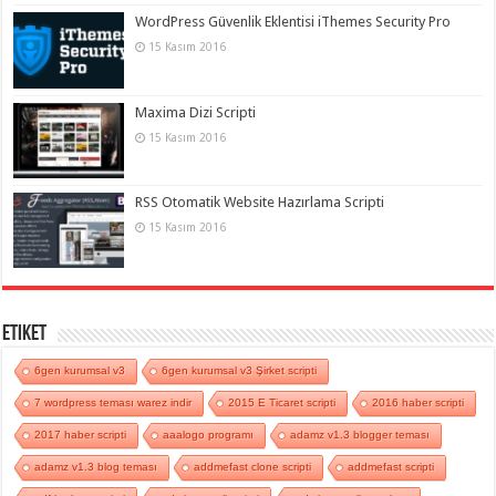
WordPress Güvenlik Eklentisi iThemes Security Pro
15 Kasım 2016
Maxima Dizi Scripti
15 Kasım 2016
RSS Otomatik Website Hazırlama Scripti
15 Kasım 2016
Etiket
6gen kurumsal v3
6gen kurumsal v3 Şirket scripti
7 wordpress teması warez indir
2015 E Ticaret scripti
2016 haber scripti
2017 haber scripti
aaalogo programı
adamz v1.3 blogger teması
adamz v1.3 blog teması
addmefast clone scripti
addmefast scripti