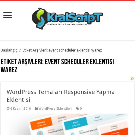
istanbul
Başlangıç
/
Etiket Arşivleri: event scheduler eklentisi warez
organizasyon
evden
Etiket Arşivleri:
event scheduler eklentisi
eve
taşımacılık
,
warez
gaziantep
organizasyon
,
gaziantep
evden
WordPress Temaları Responsive Yapma
eve
taşımacılık
,
Eklentisi
evden
eve
taşımacılık
6 Kasım 2016
,
WordPress Eklentileri
0
gaziantep
evden
eve
taşımacılık
,
evden