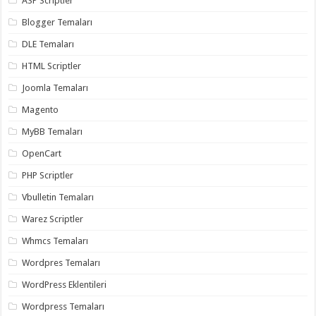
ASP Scriptler
gaziantep
organizasyon
,
Blogger Temaları
gaziantep
organizasyon
,
DLE Temaları
gaziantep
organizasyon
,
HTML Scriptler
gaziantep
organizasyon
,
Joomla Temaları
gaziantep
organizasyon
,
Magento
gaziantep
palyaço
,
twitter
MyBB Temaları
takipçi
hilesi
,
OpenCart
twitter
takipçi
PHP Scriptler
hilesi
,
instagram
Vbulletin Temaları
takipçi
hilesi
,
Warez Scriptler
Whmcs Temaları
Wordpres Temaları
WordPress Eklentileri
Wordpress Temaları