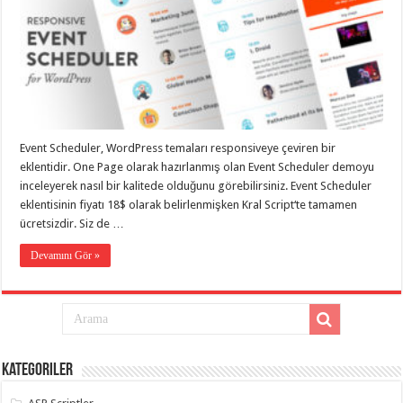
eve
taşımacılık
,
gaziantep
evden
eve
taşımacılık
,
gaziantep
evden
eve
taşımacılık
,
gaziantep
Event Scheduler, WordPress temaları responsiveye çeviren bir
evden
eve
eklentidir. One Page olarak hazırlanmış olan Event Scheduler demoyu
taşımacılık
,
inceleyerek nasıl bir kalitede olduğunu görebilirsiniz. Event Scheduler
gaziantep
eklentisinin fiyatı 18$ olarak belirlenmişken Kral Script‘te tamamen
evden
eve
ücretsizdir. Siz de …
taşımacılık
,
evden
Devamını Gör »
eve
taşımacılık
,
gaziantep
asansörlü
taşıma
,
gaziantep
evden
eve
taşımacılık
,
Kategoriler
gaziantep
organizasyon
,