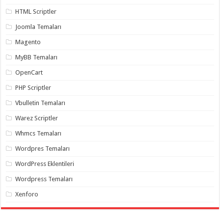
gaziantep
organizasyon
,
HTML Scriptler
gaziantep
organizasyon
,
Joomla Temaları
gaziantep
organizasyon
,
Magento
gaziantep
organizasyon
,
MyBB Temaları
gaziantep
organizasyon
,
OpenCart
gaziantep
palyaço
,
PHP Scriptler
twitter
takipçi
Vbulletin Temaları
hilesi
,
twitter
Warez Scriptler
takipçi
hilesi
,
Whmcs Temaları
instagram
takipçi
Wordpres Temaları
hilesi
,
WordPress Eklentileri
Wordpress Temaları
Xenforo