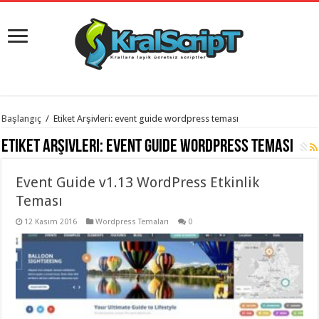
istanbul
Başlangıç
/
Etiket Arşivleri: event guide wordpress teması
organizasyon
evden
Etiket Arşivleri:
event guide wordpress teması
eve
taşımacılık
,
gaziantep
Event Guide v1.13 WordPress Etkinlik
organizasyon
,
gaziantep
Teması
evden
eve
12 Kasım 2016
Wordpress Temaları
0
taşımacılık
,
evden
eve
taşımacılık
,
gaziantep
evden
eve
taşımacılık
,
evden