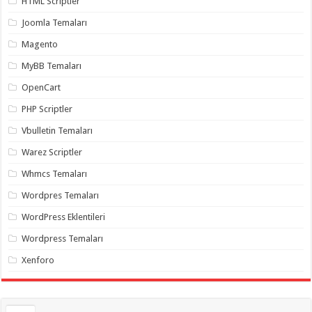
HTML Scriptler
Joomla Temaları
Magento
MyBB Temaları
OpenCart
PHP Scriptler
Vbulletin Temaları
Warez Scriptler
Whmcs Temaları
Wordpres Temaları
WordPress Eklentileri
Wordpress Temaları
Xenforo