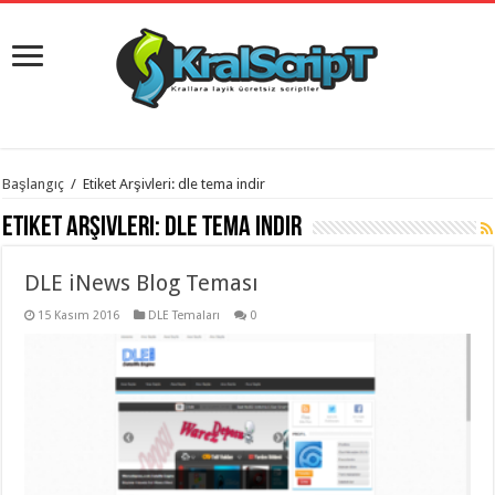
istanbul
Başlangıç
/
Etiket Arşivleri: dle tema indir
organizasyon
evden
Etiket Arşivleri:
dle tema indir
eve
taşımacılık
,
gaziantep
DLE iNews Blog Teması
organizasyon
,
gaziantep
evden
15 Kasım 2016
DLE Temaları
0
eve
taşımacılık
,
evden
eve
taşımacılık
,
gaziantep
evden
eve
taşımacılık
,
evden