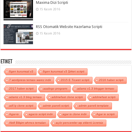
Maxima Dizi Scripti
15 Kasım 2016
RSS Otomatik Website Hazırlama Scripti
15 Kasım 2016
Etiket
6gen kurumsal v3
6gen kurumsal v3 Şirket scripti
7 wordpress teması warez indir
2015 E Ticaret scripti
2016 haber scripti
2017 haber scripti
aaalogo programı
adamz v1.3 blogger teması
adamz v1.3 blog teması
addmefast clone scripti
addmefast scripti
adf.ly clone scripti
admin paneli scripti
admin paneli template
Agar-io
agar.io scripti indir
agar io clone indir
Agar io scripti
Aktif Bilişim whmcs temaları
açılır pencereler wp eklenti ücretsiz