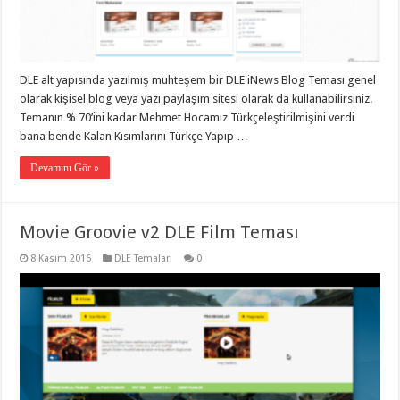
eve
taşımacılık
,
gaziantep
evden
eve
taşımacılık
,
DLE alt yapısında yazılmış muhteşem bir DLE iNews Blog Teması genel
gaziantep
evden
olarak kişisel blog veya yazı paylaşım sitesi olarak da kullanabilirsiniz.
eve
Temanın % 70’ini kadar Mehmet Hocamız Türkçeleştirilmişini verdi
taşımacılık
,
bana bende Kalan Kısımlarını Türkçe Yapıp …
gaziantep
evden
eve
Devamını Gör »
taşımacılık
,
gaziantep
evden
eve
Movie Groovie v2 DLE Film Teması
taşımacılık
,
evden
eve
8 Kasım 2016
DLE Temaları
0
taşımacılık
,
gaziantep
asansörlü
taşıma
,
gaziantep
evden
eve
taşımacılık
,
gaziantep
organizasyon
,