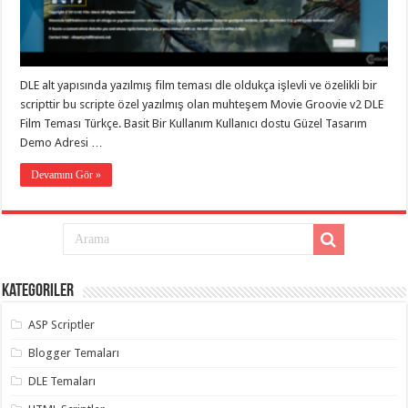
gaziantep
organizasyon
,
gaziantep
organizasyon
,
gaziantep
organizasyon
,
DLE alt yapısında yazılmış film teması dle oldukça işlevli ve özelikli bir
gaziantep
organizasyon
,
scripttir bu scripte özel yazılmış olan muhteşem Movie Groovie v2 DLE
gaziantep
Film Teması Türkçe. Basit Bir Kullanım Kullanıcı dostu Güzel Tasarım
organizasyon
,
gaziantep
Demo Adresi …
palyaço
,
twitter
Devamını Gör »
takipçi
hilesi
,
twitter
takipçi
hilesi
,
instagram
takipçi
hilesi
,
Kategoriler
ASP Scriptler
Blogger Temaları
DLE Temaları