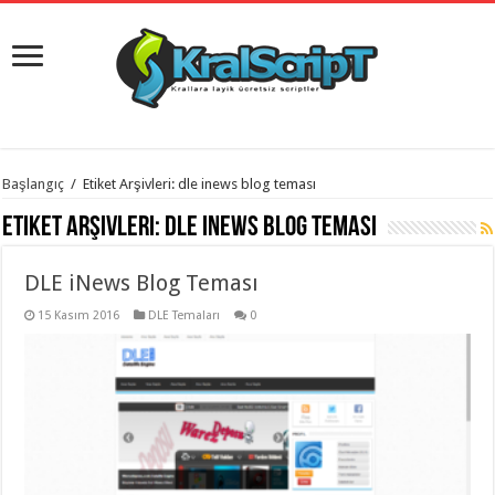
istanbul
Başlangıç
/
Etiket Arşivleri: dle inews blog teması
organizasyon
evden
Etiket Arşivleri:
dle inews blog teması
eve
taşımacılık
,
gaziantep
DLE iNews Blog Teması
organizasyon
,
gaziantep
evden
15 Kasım 2016
DLE Temaları
0
eve
taşımacılık
,
evden
eve
taşımacılık
,
gaziantep
evden
eve
taşımacılık
,
evden