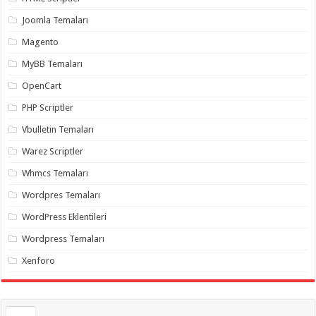
gaziantep
organizasyon
,
Joomla Temaları
gaziantep
organizasyon
,
Magento
gaziantep
organizasyon
,
MyBB Temaları
gaziantep
organizasyon
,
OpenCart
gaziantep
organizasyon
,
PHP Scriptler
gaziantep
palyaço
,
Vbulletin Temaları
twitter
takipçi
Warez Scriptler
hilesi
,
twitter
Whmcs Temaları
takipçi
hilesi
,
instagram
Wordpres Temaları
takipçi
hilesi
,
WordPress Eklentileri
Wordpress Temaları
Xenforo