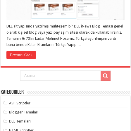
eve
taşımacılık
,
gaziantep
evden
eve
taşımacılık
,
DLE alt yapısında yazılmış muhteşem bir DLE iNews Blog Teması genel
gaziantep
evden
olarak kişisel blog veya yazı paylaşım sitesi olarak da kullanabilirsiniz.
eve
Temanın % 70’ini kadar Mehmet Hocamız Türkçeleştirilmişini verdi
taşımacılık
,
bana bende Kalan Kısımlarını Türkçe Yapıp …
gaziantep
evden
eve
Devamını Gör »
taşımacılık
,
gaziantep
evden
eve
taşımacılık
,
evden
eve
taşımacılık
,
Kategoriler
gaziantep
asansörlü
taşıma
,
ASP Scriptler
gaziantep
evden
Blogger Temaları
eve
taşımacılık
,
DLE Temaları
gaziantep
organizasyon
,
HTML Scriptler