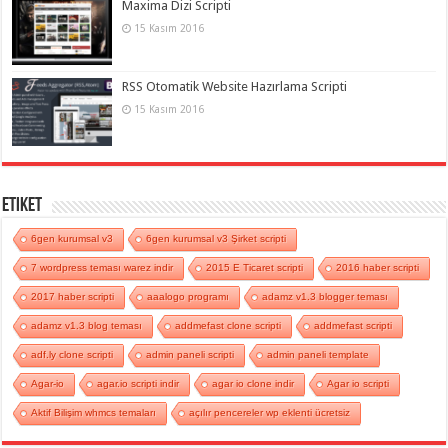
Maxima Dizi Scripti
15 Kasım 2016
RSS Otomatik Website Hazırlama Scripti
15 Kasım 2016
Etiket
6gen kurumsal v3
6gen kurumsal v3 Şirket scripti
7 wordpress teması warez indir
2015 E Ticaret scripti
2016 haber scripti
2017 haber scripti
aaalogo programı
adamz v1.3 blogger teması
adamz v1.3 blog teması
addmefast clone scripti
addmefast scripti
adf.ly clone scripti
admin paneli scripti
admin paneli template
Agar-io
agar.io scripti indir
agar io clone indir
Agar io scripti
Aktif Bilişim whmcs temaları
açılır pencereler wp eklenti ücretsiz