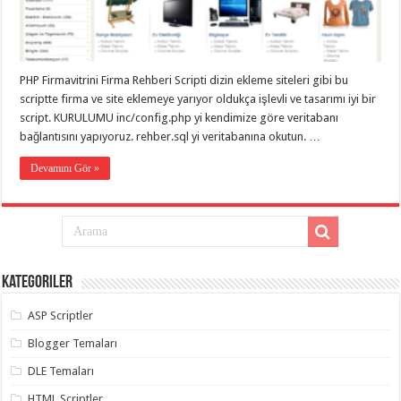
eve
taşımacılık
,
gaziantep
evden
eve
taşımacılık
,
PHP Firmavitrini Firma Rehberi Scripti dizin ekleme siteleri gibi bu
gaziantep
evden
scriptte firma ve site eklemeye yarıyor oldukça işlevli ve tasarımı iyi bir
eve
script. KURULUMU inc/config.php yi kendimize göre veritabanı
taşımacılık
,
bağlantısını yapıyoruz. rehber.sql yi veritabanına okutun. …
gaziantep
evden
eve
Devamını Gör »
taşımacılık
,
gaziantep
evden
eve
taşımacılık
,
evden
eve
taşımacılık
,
Kategoriler
gaziantep
asansörlü
taşıma
,
ASP Scriptler
gaziantep
evden
Blogger Temaları
eve
taşımacılık
,
DLE Temaları
gaziantep
organizasyon
,
HTML Scriptler