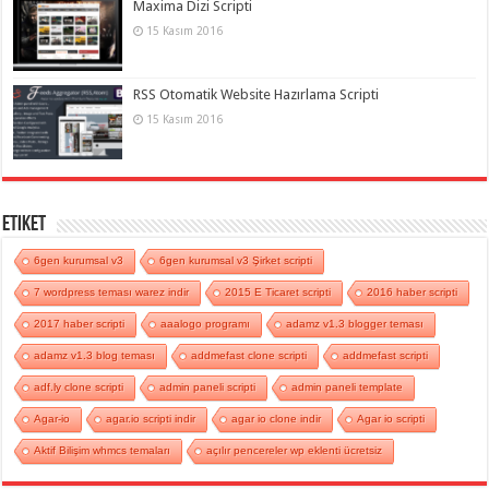
Maxima Dizi Scripti
15 Kasım 2016
RSS Otomatik Website Hazırlama Scripti
15 Kasım 2016
Etiket
6gen kurumsal v3
6gen kurumsal v3 Şirket scripti
7 wordpress teması warez indir
2015 E Ticaret scripti
2016 haber scripti
2017 haber scripti
aaalogo programı
adamz v1.3 blogger teması
adamz v1.3 blog teması
addmefast clone scripti
addmefast scripti
adf.ly clone scripti
admin paneli scripti
admin paneli template
Agar-io
agar.io scripti indir
agar io clone indir
Agar io scripti
Aktif Bilişim whmcs temaları
açılır pencereler wp eklenti ücretsiz