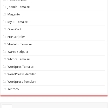
gaziantep
organizasyon
,
Joomla Temaları
gaziantep
organizasyon
,
Magento
gaziantep
organizasyon
,
MyBB Temaları
gaziantep
organizasyon
,
OpenCart
gaziantep
organizasyon
,
PHP Scriptler
gaziantep
palyaço
,
Vbulletin Temaları
twitter
takipçi
Warez Scriptler
hilesi
,
twitter
Whmcs Temaları
takipçi
hilesi
,
instagram
Wordpres Temaları
takipçi
hilesi
,
WordPress Eklentileri
Wordpress Temaları
Xenforo