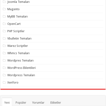
gaziantep
Joomla Temaları
organizasyon
,
gaziantep
Magento
organizasyon
,
gaziantep
MyBB Temaları
organizasyon
,
gaziantep
OpenCart
organizasyon
,
gaziantep
PHP Scriptler
organizasyon
,
gaziantep
Vbulletin Temaları
palyaço
,
twitter
Warez Scriptler
takipçi
hilesi
,
Whmcs Temaları
twitter
takipçi
Wordpres Temaları
hilesi
,
instagram
WordPress Eklentileri
takipçi
hilesi
,
Wordpress Temaları
Xenforo
Yeni
Popüler
Yorumlar
Etiketler