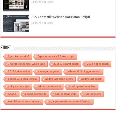
15 Kasım 2016
RSS Otomatik Website Hazırlama Scripti
15 Kasım 2016
Etiket
6gen kurumsal v3
6gen kurumsal v3 Şirket scripti
7 wordpress teması warez indir
2015 E Ticaret scripti
2016 haber scripti
2017 haber scripti
aaalogo programı
adamz v1.3 blogger teması
adamz v1.3 blog teması
addmefast clone scripti
addmefast scripti
adf.ly clone scripti
admin paneli scripti
admin paneli template
Agar-io
agar.io scripti indir
agar io clone indir
Agar io scripti
Aktif Bilişim whmcs temaları
açılır pencereler wp eklenti ücretsiz