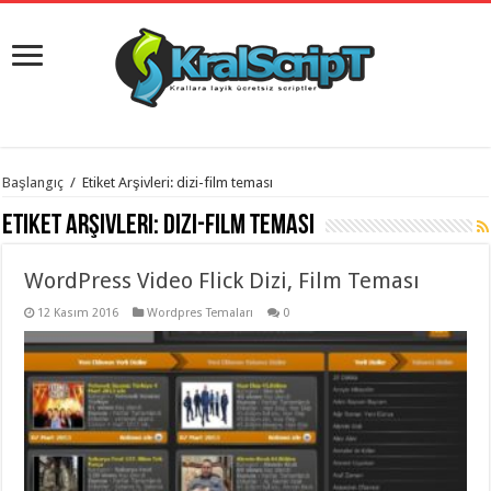
istanbul
Başlangıç
/
Etiket Arşivleri: dizi-film teması
organizasyon
evden
Etiket Arşivleri:
dizi-film teması
eve
taşımacılık
,
gaziantep
WordPress Video Flick Dizi, Film Teması
organizasyon
,
gaziantep
evden
12 Kasım 2016
Wordpres Temaları
0
eve
taşımacılık
,
evden
eve
taşımacılık
,
gaziantep
evden
eve
taşımacılık
,
evden