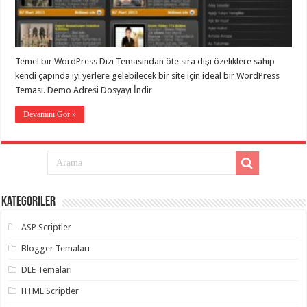
eve
taşımacılık
,
gaziantep
evden
eve
taşımacılık
,
Temel bir WordPress Dizi Temasından öte sıra dışı özeliklere sahip
gaziantep
evden
kendi çapında iyi yerlere gelebilecek bir site için ideal bir WordPress
eve
Teması. Demo Adresi Dosyayı İndir
taşımacılık
,
gaziantep
Devamını Gör »
evden
eve
taşımacılık
,
gaziantep
evden
eve
taşımacılık
,
evden
eve
Kategoriler
taşımacılık
,
gaziantep
ASP Scriptler
asansörlü
taşıma
,
Blogger Temaları
gaziantep
evden
DLE Temaları
eve
taşımacılık
,
gaziantep
HTML Scriptler
organizasyon
,