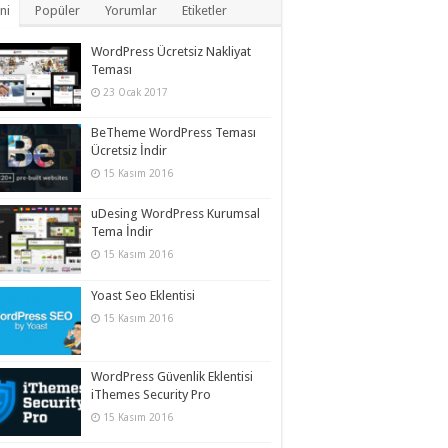
ni
Popüler
Yorumlar
Etiketler
WordPress Ücretsiz Nakliyat
Teması
23 Ocak 2017
BeTheme WordPress Teması
Ücretsiz İndir
15 Kasım 2016
uDesing WordPress Kurumsal
Tema İndir
15 Kasım 2016
Yoast Seo Eklentisi
15 Kasım 2016
WordPress Güvenlik Eklentisi
iThemes Security Pro
15 Kasım 2016