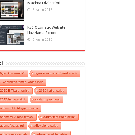
Maxima Dizi Scripti
15 Kasım 2016
RSS Otomatik Website
Hazırlama Scripti
15 Kasım 2016
et
6gen kurumsal v3
6gen kurumsal v3 Şirket scripti
7 wordpress teması warez indir
2015 E Ticaret scripti
2016 haber scripti
2017 haber scripti
aaalogo programı
adamz v1.3 blogger teması
adamz v1.3 blog teması
addmefast clone scripti
addmefast scripti
adf.ly clone scripti
admin paneli scripti
admin paneli template