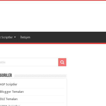
 Scriptler
İletişim
goriler
ASP Scriptler
Blogger Temaları
DLE Temaları