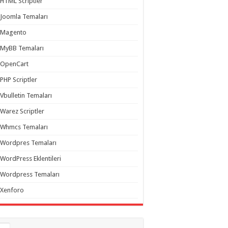
HTML Scriptler
Joomla Temaları
Magento
MyBB Temaları
OpenCart
PHP Scriptler
Vbulletin Temaları
Warez Scriptler
Whmcs Temaları
Wordpres Temaları
WordPress Eklentileri
Wordpress Temaları
Xenforo