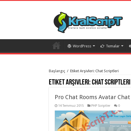
WordPress
Temalar
istanbul
organizasyon
Başlangıç
/
Etiket Arşivleri: Chat Scriptleri
evden
eve
Etiket Arşivleri:
Chat Scriptleri
taşımacılık
,
gaziantep
organizasyon
,
gaziantep
Pro Chat Rooms Avatar Chat
evden
eve
14 Temmuz 2015
PHP Scriptler
0
taşımacılık
,
evden
eve
taşımacılık
,
gaziantep
evden