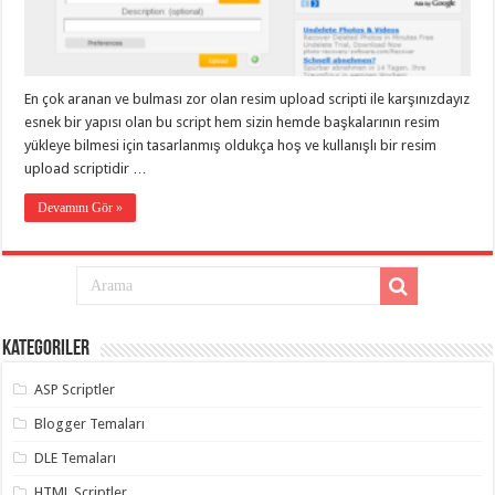
eve
taşımacılık
,
gaziantep
evden
eve
taşımacılık
,
En çok aranan ve bulması zor olan resim upload scripti ile karşınızdayız
gaziantep
evden
esnek bir yapısı olan bu script hem sizin hemde başkalarının resim
eve
yükleye bilmesi için tasarlanmış oldukça hoş ve kullanışlı bir resim
taşımacılık
,
upload scriptidir …
gaziantep
evden
eve
Devamını Gör »
taşımacılık
,
gaziantep
evden
eve
taşımacılık
,
evden
eve
taşımacılık
,
Kategoriler
gaziantep
asansörlü
taşıma
,
ASP Scriptler
gaziantep
evden
Blogger Temaları
eve
taşımacılık
,
DLE Temaları
gaziantep
organizasyon
,
HTML Scriptler