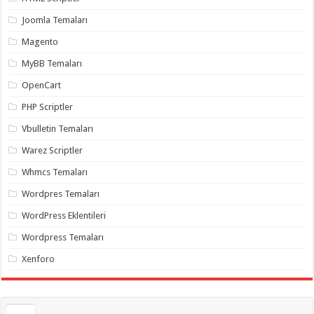
gaziantep
organizasyon
,
Joomla Temaları
gaziantep
organizasyon
,
Magento
gaziantep
organizasyon
,
MyBB Temaları
gaziantep
organizasyon
,
OpenCart
gaziantep
organizasyon
,
PHP Scriptler
gaziantep
palyaço
,
Vbulletin Temaları
twitter
takipçi
Warez Scriptler
hilesi
,
twitter
Whmcs Temaları
takipçi
hilesi
,
instagram
Wordpres Temaları
takipçi
hilesi
,
WordPress Eklentileri
Wordpress Temaları
Xenforo