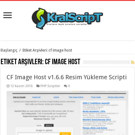
istanbul
Başlangıç
/
Etiket Arşivleri: cf image host
organizasyon
evden
Etiket Arşivleri:
cf image host
eve
taşımacılık
,
gaziantep
CF Image Host v1.6.6 Resim Yükleme Scripti
organizasyon
,
gaziantep
evden
12 Kasım 2016
PHP Scriptler
0
eve
taşımacılık
,
evden
eve
taşımacılık
,
gaziantep
evden
eve
taşımacılık
,
evden