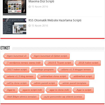
Maxima Dizi Scripti
15 Kasım 2016
RSS Otomatik Website Hazırlama Scripti
15 Kasım 2016
Etiket
6gen kurumsal v3
6gen kurumsal v3 Şirket scripti
7 wordpress teması warez indir
2015 E Ticaret scripti
2016 haber scripti
2017 haber scripti
aaalogo programı
adamz v1.3 blogger teması
adamz v1.3 blog teması
addmefast clone scripti
addmefast scripti
adf.ly clone scripti
admin paneli scripti
admin paneli template
Agar-io
agar.io scripti indir
agar io clone indir
Agar io scripti
Aktif Bilişim whmcs temaları
açılır pencereler wp eklenti ücretsiz