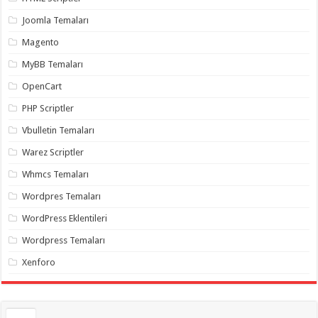
gaziantep
organizasyon
,
Joomla Temaları
gaziantep
organizasyon
,
Magento
gaziantep
organizasyon
,
MyBB Temaları
gaziantep
organizasyon
,
OpenCart
gaziantep
organizasyon
,
PHP Scriptler
gaziantep
palyaço
,
Vbulletin Temaları
twitter
takipçi
Warez Scriptler
hilesi
,
twitter
Whmcs Temaları
takipçi
hilesi
,
instagram
Wordpres Temaları
takipçi
hilesi
,
WordPress Eklentileri
Wordpress Temaları
Xenforo