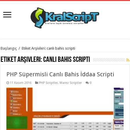
istanbul
Başlangıç
/
Etiket Arşivleri: canlı bahis scripti
organizasyon
evden
Etiket Arşivleri:
canlı bahis scripti
eve
taşımacılık
,
gaziantep
PHP Süpermisli Canlı Bahis İddaa Scripti
organizasyon
,
gaziantep
evden
11 Kasım 2016
PHP Scriptler
,
Warez Scriptler
0
eve
taşımacılık
,
evden
eve
taşımacılık
,
gaziantep
evden
eve
taşımacılık
,
evden