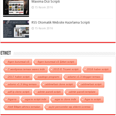
Maxima Dizi Scripti
15 Kasım 2016
RSS Otomatik Website Hazırlama Scripti
15 Kasım 2016
Etiket
6gen kurumsal v3
6gen kurumsal v3 Şirket scripti
7 wordpress teması warez indir
2015 E Ticaret scripti
2016 haber scripti
2017 haber scripti
aaalogo programı
adamz v1.3 blogger teması
adamz v1.3 blog teması
addmefast clone scripti
addmefast scripti
adf.ly clone scripti
admin paneli scripti
admin paneli template
Agar-io
agar.io scripti indir
agar io clone indir
Agar io scripti
Aktif Bilişim whmcs temaları
açılır pencereler wp eklenti ücretsiz