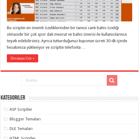
eve
taşımacılık
,
gaziantep
evden
eve
taşımacılık
,
Bu scriptin en önemli özeliklerinden bir tanesi canlı bahis özeliği
gaziantep
evden
olmasıdır bir çok spor dalı mevcut ve bahis önerisi ile kullanıcılarınızı
eve
teşvik edebilirsiniz. Ayrıca tutturduğunuz kuponun ücreti 30 dk içinde
taşımacılık
,
hesabınıza yükleniyor ve scriptte telefonla …
gaziantep
evden
eve
Devamını Gör »
taşımacılık
,
gaziantep
evden
eve
taşımacılık
,
evden
eve
taşımacılık
,
Kategoriler
gaziantep
asansörlü
taşıma
,
ASP Scriptler
gaziantep
evden
Blogger Temaları
eve
taşımacılık
,
DLE Temaları
gaziantep
organizasyon
,
HTML Scriptler