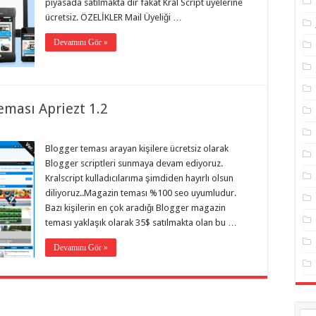
piyasada satılmakta dır fakat Kral Script üyelerine
ücretsiz. ÖZELİKLER Mail Üyeliği …
Devamını Gör »
ması Apriezt 1.2
Blogger teması arayan kişilere ücretsiz olarak
Blogger scriptleri sunmaya devam ediyoruz.
Kralscript kulladıcılarıma şimdiden hayırlı olsun
diliyoruz..Magazin teması %100 seo uyumludur.
Bazı kişilerin en çok aradığı Blogger magazin
teması yaklaşık olarak 35$ satılmakta olan bu …
Devamını Gör »