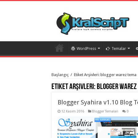
WordPress
Temalar
istanbul
organizasyon
Başlangıç
/
Etiket Arşivleri: blogger warez tema
evden
eve
Etiket Arşivleri:
blogger warez
taşımacılık
,
gaziantep
organizasyon
,
gaziantep
Blogger Syahira v1.10 Blog 
evden
eve
12 Kasım 2016
Blogger Temaları
0
taşımacılık
,
evden
eve
taşımacılık
,
gaziantep
evden