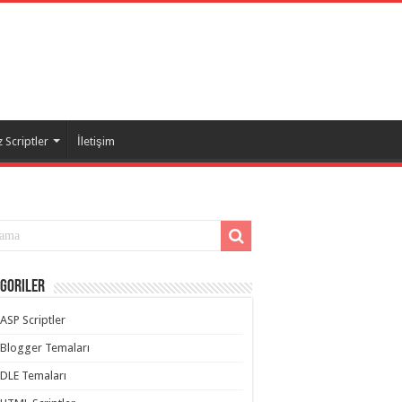
 Scriptler
İletişim
goriler
ASP Scriptler
Blogger Temaları
DLE Temaları