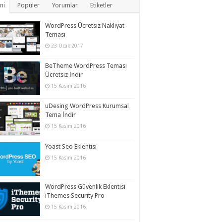
ni
Popüler
Yorumlar
Etiketler
WordPress Ücretsiz Nakliyat
Teması
23 Ocak 2017
BeTheme WordPress Teması
Ücretsiz İndir
15 Kasım 2016
uDesing WordPress Kurumsal
Tema İndir
15 Kasım 2016
Yoast Seo Eklentisi
15 Kasım 2016
WordPress Güvenlik Eklentisi
iThemes Security Pro
15 Kasım 2016