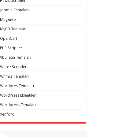
HTML Scriptler
Joomla Temaları
Magento
MyBB Temaları
OpenCart
PHP Scriptler
Vbulletin Temaları
Warez Scriptler
Whmcs Temaları
Wordpres Temaları
WordPress Eklentileri
Wordpress Temaları
Xenforo