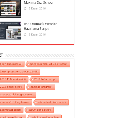
Maxima Dizi Scripti
15 Kasım 2016
RSS Otomatik Website
Hazırlama Scripti
15 Kasım 2016
et
6gen kurumsal v3
6gen kurumsal v3 Şirket scripti
7 wordpress teması warez indir
2015 E Ticaret scripti
2016 haber scripti
2017 haber scripti
aaalogo programı
adamz v1.3 blogger teması
adamz v1.3 blog teması
addmefast clone scripti
addmefast scripti
adf.ly clone scripti
admin paneli scripti
admin paneli template