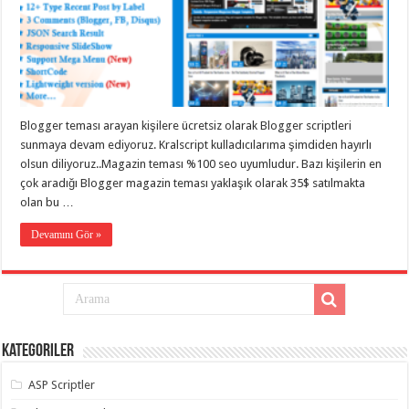
eve
taşımacılık
,
gaziantep
evden
eve
taşımacılık
,
gaziantep
evden
eve
Blogger teması arayan kişilere ücretsiz olarak Blogger scriptleri
taşımacılık
,
gaziantep
sunmaya devam ediyoruz. Kralscript kulladıcılarıma şimdiden hayırlı
evden
olsun diliyoruz..Magazin teması %100 seo uyumludur. Bazı kişilerin en
eve
taşımacılık
,
çok aradığı Blogger magazin teması yaklaşık olarak 35$ satılmakta
gaziantep
olan bu …
evden
eve
Devamını Gör »
taşımacılık
,
evden
eve
taşımacılık
,
gaziantep
asansörlü
taşıma
,
gaziantep
evden
Kategoriler
eve
taşımacılık
,
ASP Scriptler
gaziantep
organizasyon
,