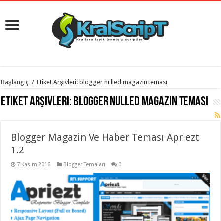
istanbul
Başlangıç
/
Etiket Arşivleri: blogger nulled magazin teması
organizasyon
evden
Etiket Arşivleri:
blogger nulled magazin teması
eve
taşımacılık
,
gaziantep
organizasyon
,
gaziantep
Blogger Magazin Ve Haber Teması Apriezt
evden
1.2
eve
taşımacılık
,
evden
7 Kasım 2016
Blogger Temaları
0
eve
taşımacılık
,
gaziantep
evden
eve
taşımacılık
,
evden