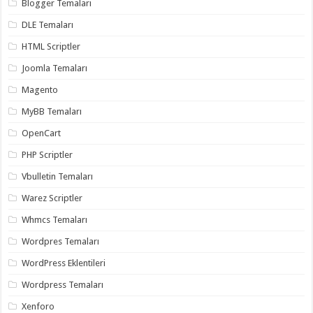
Blogger Temaları
gaziantep
organizasyon
,
DLE Temaları
gaziantep
organizasyon
,
gaziantep
HTML Scriptler
organizasyon
,
gaziantep
Joomla Temaları
organizasyon
,
gaziantep
Magento
organizasyon
,
gaziantep
MyBB Temaları
palyaço
,
twitter
OpenCart
takipçi
hilesi
,
PHP Scriptler
twitter
takipçi
Vbulletin Temaları
hilesi
,
instagram
Warez Scriptler
takipçi
hilesi
,
Whmcs Temaları
Wordpres Temaları
WordPress Eklentileri
Wordpress Temaları
Xenforo