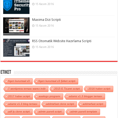
15 Kasım 2016
Maxima Dizi Scripti
15 Kasım 2016
RSS Otomatik Website Hazırlama Scripti
15 Kasım 2016
Etiket
6gen kurumsal v3
6gen kurumsal v3 Şirket scripti
7 wordpress teması warez indir
2015 E Ticaret scripti
2016 haber scripti
2017 haber scripti
aaalogo programı
adamz v1.3 blogger teması
adamz v1.3 blog teması
addmefast clone scripti
addmefast scripti
adf.ly clone scripti
admin paneli scripti
admin paneli template