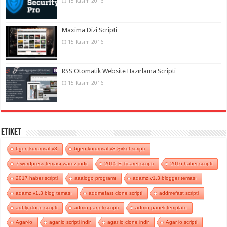
15 Kasım 2016
Maxima Dizi Scripti
15 Kasım 2016
RSS Otomatik Website Hazırlama Scripti
15 Kasım 2016
Etiket
6gen kurumsal v3
6gen kurumsal v3 Şirket scripti
7 wordpress teması warez indir
2015 E Ticaret scripti
2016 haber scripti
2017 haber scripti
aaalogo programı
adamz v1.3 blogger teması
adamz v1.3 blog teması
addmefast clone scripti
addmefast scripti
adf.ly clone scripti
admin paneli scripti
admin paneli template
Agar-io
agar.io scripti indir
agar io clone indir
Agar io scripti