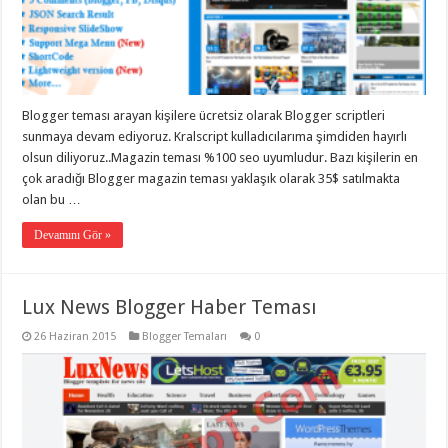
eve
taşımacılık
,
gaziantep
evden
eve
taşımacılık
,
gaziantep
evden
Blogger teması arayan kişilere ücretsiz olarak Blogger scriptleri
eve
sunmaya devam ediyoruz. Kralscript kulladıcılarıma şimdiden hayırlı
taşımacılık
,
gaziantep
olsun diliyoruz..Magazin teması %100 seo uyumludur. Bazı kişilerin en
evden
çok aradığı Blogger magazin teması yaklaşık olarak 35$ satılmakta
eve
taşımacılık
,
olan bu …
gaziantep
evden
Devamını Gör »
eve
taşımacılık
,
evden
eve
Lux News Blogger Haber Teması
taşımacılık
,
gaziantep
asansörlü
26 Haziran 2015
Blogger Temaları
0
taşıma
,
gaziantep
evden
eve
taşımacılık
,
gaziantep
organizasyon
,