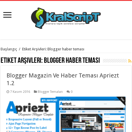
istanbul
Başlangıç
/
Etiket Arşivleri: Blogger haber teması
organizasyon
evden
Etiket Arşivleri:
Blogger haber teması
eve
taşımacılık
,
gaziantep
Blogger Magazin Ve Haber Teması Apriezt
organizasyon
,
gaziantep
1.2
evden
eve
7 Kasım 2016
Blogger Temaları
0
taşımacılık
,
evden
eve
taşımacılık
,
gaziantep
evden
eve
taşımacılık
,
evden