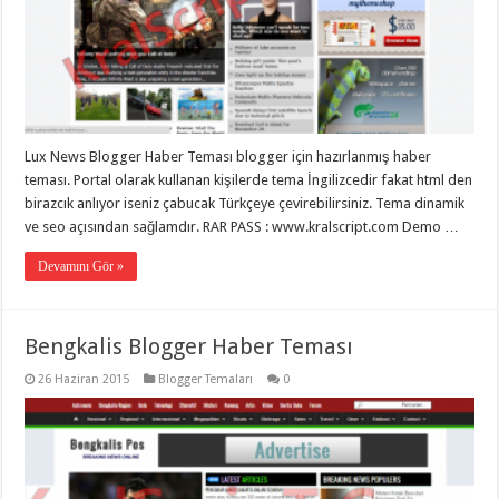
gaziantep
organizasyon
,
gaziantep
organizasyon
,
gaziantep
organizasyon
,
gaziantep
organizasyon
,
gaziantep
Lux News Blogger Haber Teması blogger için hazırlanmış haber
organizasyon
,
gaziantep
teması. Portal olarak kullanan kişilerde tema İngilizcedir fakat html den
palyaço
,
birazcık anlıyor iseniz çabucak Türkçeye çevirebilirsiniz. Tema dinamik
twitter
takipçi
ve seo açısından sağlamdır. RAR PASS : www.kralscript.com Demo …
hilesi
,
twitter
Devamını Gör »
takipçi
hilesi
,
instagram
takipçi
hilesi
,
Bengkalis Blogger Haber Teması
26 Haziran 2015
Blogger Temaları
0