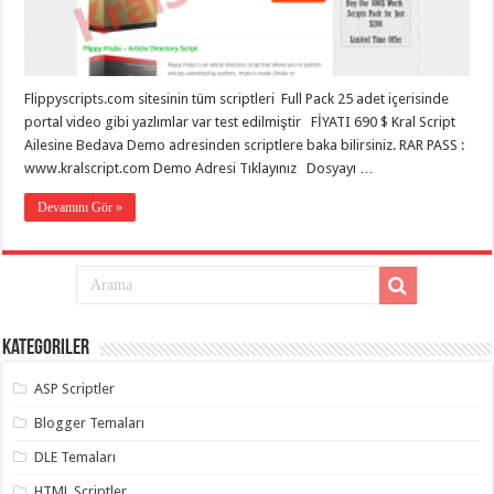
eve
taşımacılık
,
gaziantep
evden
eve
taşımacılık
,
Flippyscripts.com sitesinin tüm scriptleri Full Pack 25 adet içerisinde
gaziantep
evden
portal video gibi yazlımlar var test edilmiştir FİYATI 690 $ Kral Script
eve
Ailesine Bedava Demo adresinden scriptlere baka bilirsiniz. RAR PASS :
taşımacılık
,
www.kralscript.com Demo Adresi Tıklayınız Dosyayı …
gaziantep
evden
eve
Devamını Gör »
taşımacılık
,
gaziantep
evden
eve
taşımacılık
,
evden
eve
taşımacılık
,
Kategoriler
gaziantep
asansörlü
taşıma
,
ASP Scriptler
gaziantep
evden
Blogger Temaları
eve
taşımacılık
,
DLE Temaları
gaziantep
organizasyon
,
HTML Scriptler