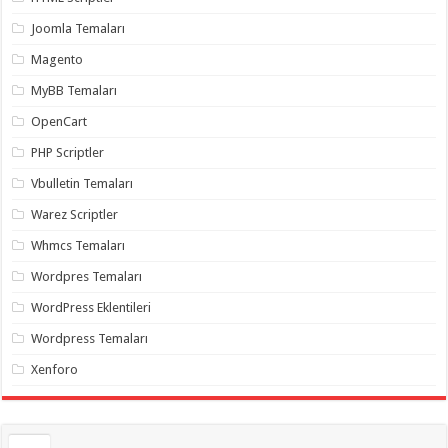
gaziantep
organizasyon
,
Joomla Temaları
gaziantep
organizasyon
,
Magento
gaziantep
organizasyon
,
MyBB Temaları
gaziantep
organizasyon
,
OpenCart
gaziantep
organizasyon
,
PHP Scriptler
gaziantep
palyaço
,
Vbulletin Temaları
twitter
takipçi
Warez Scriptler
hilesi
,
twitter
Whmcs Temaları
takipçi
hilesi
,
instagram
Wordpres Temaları
takipçi
hilesi
,
WordPress Eklentileri
Wordpress Temaları
Xenforo