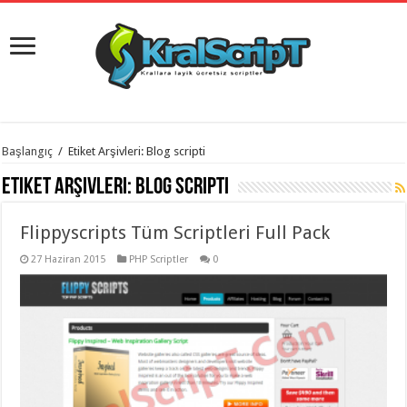
istanbul
Başlangıç
/
Etiket Arşivleri: Blog scripti
organizasyon
evden
Etiket Arşivleri:
Blog scripti
eve
taşımacılık
,
gaziantep
Flippyscripts Tüm Scriptleri Full Pack
organizasyon
,
gaziantep
evden
27 Haziran 2015
PHP Scriptler
0
eve
taşımacılık
,
evden
eve
taşımacılık
,
gaziantep
evden
eve
taşımacılık
,
evden