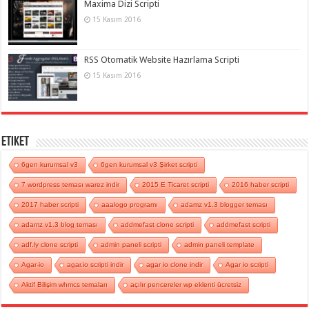
Maxima Dizi Scripti
15 Kasım 2016
RSS Otomatik Website Hazırlama Scripti
15 Kasım 2016
Etiket
6gen kurumsal v3
6gen kurumsal v3 Şirket scripti
7 wordpress teması warez indir
2015 E Ticaret scripti
2016 haber scripti
2017 haber scripti
aaalogo programı
adamz v1.3 blogger teması
adamz v1.3 blog teması
addmefast clone scripti
addmefast scripti
adf.ly clone scripti
admin paneli scripti
admin paneli template
Agar-io
agar.io scripti indir
agar io clone indir
Agar io scripti
Aktif Bilişim whmcs temaları
açılır pencereler wp eklenti ücretsiz