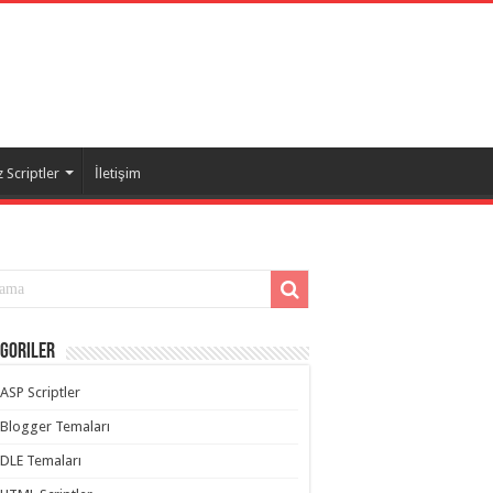
 Scriptler
İletişim
goriler
ASP Scriptler
Blogger Temaları
DLE Temaları