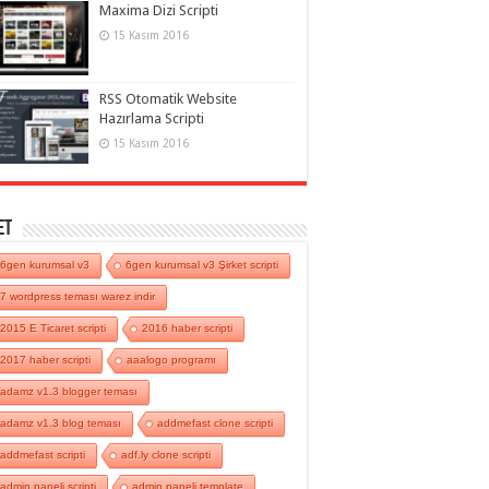
Maxima Dizi Scripti
15 Kasım 2016
RSS Otomatik Website
Hazırlama Scripti
15 Kasım 2016
et
6gen kurumsal v3
6gen kurumsal v3 Şirket scripti
7 wordpress teması warez indir
2015 E Ticaret scripti
2016 haber scripti
2017 haber scripti
aaalogo programı
adamz v1.3 blogger teması
adamz v1.3 blog teması
addmefast clone scripti
addmefast scripti
adf.ly clone scripti
admin paneli scripti
admin paneli template