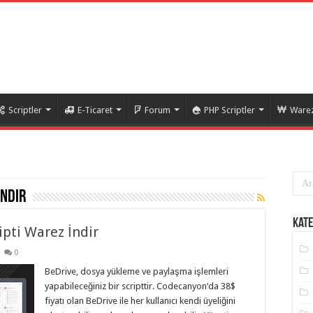
Scriptler
E-Ticaret
Forum
PHP Scriptler
Warez
indir
Kate
pti Warez İndir
0
BeDrive, dosya yükleme ve paylaşma işlemleri
yapabileceğiniz bir scripttir. Codecanyon’da 38$
fiyatı olan BeDrive ile her kullanıcı kendi üyeliğini