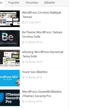
ni
Popüler
Yorumlar
Etiketler
WordPress Ücretsiz Nakliyat
Teması
23 Ocak 2017
BeTheme WordPress Teması
Ücretsiz İndir
15 Kasım 2016
uDesing WordPress Kurumsal
Tema İndir
15 Kasım 2016
Yoast Seo Eklentisi
15 Kasım 2016
WordPress Güvenlik Eklentisi
iThemes Security Pro
15 Kasım 2016