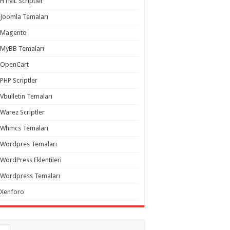
HTML Scriptler
Joomla Temaları
Magento
MyBB Temaları
OpenCart
PHP Scriptler
Vbulletin Temaları
Warez Scriptler
Whmcs Temaları
Wordpres Temaları
WordPress Eklentileri
Wordpress Temaları
Xenforo