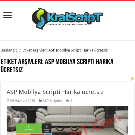
istanbul
Başlangıç
/
Etiket Arşivleri: ASP Mobilya Scripti Harika ücretsiz
organizasyon
evden
Etiket Arşivleri:
ASP Mobilya Scripti Harika
eve
taşımacılık
,
ücretsiz
gaziantep
organizasyon
,
gaziantep
evden
ASP Mobilya Scripti Harika ücretsiz
eve
taşımacılık
,
evden
25 Haziran 2015
ASP Scriptler
0
eve
taşımacılık
,
gaziantep
evden
eve
taşımacılık
,
evden