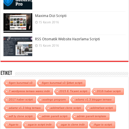
Maxima Dizi Scripti
15 Kasım 2016
RSS Otomatik Website Hazırlama Scripti
15 Kasım 2016
Etiket
6gen kurumsal v3
6gen kurumsal v3 Şirket scripti
7 wordpress teması warez indir
2015 E Ticaret scripti
2016 haber scripti
2017 haber scripti
aaalogo programı
adamz v1.3 blogger teması
adamz v1.3 blog teması
addmefast clone scripti
addmefast scripti
adf.ly clone scripti
admin paneli scripti
admin paneli template
Agar-io
agar.io scripti indir
agar io clone indir
Agar io scripti