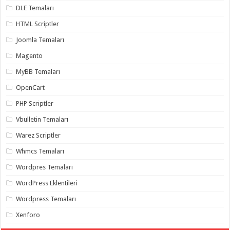
gaziantep
DLE Temaları
organizasyon
,
gaziantep
HTML Scriptler
organizasyon
,
gaziantep
Joomla Temaları
organizasyon
,
gaziantep
Magento
organizasyon
,
gaziantep
MyBB Temaları
organizasyon
,
gaziantep
OpenCart
palyaço
,
twitter
takipçi
PHP Scriptler
hilesi
,
twitter
Vbulletin Temaları
takipçi
hilesi
,
Warez Scriptler
instagram
takipçi
Whmcs Temaları
hilesi
,
Wordpres Temaları
WordPress Eklentileri
Wordpress Temaları
Xenforo