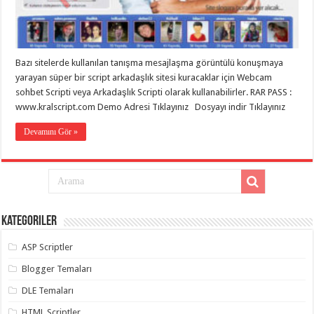
eve
taşımacılık
,
gaziantep
evden
eve
taşımacılık
,
Bazı sitelerde kullanılan tanışma mesajlaşma görüntülü konuşmaya
gaziantep
evden
yarayan süper bir script arkadaşlık sitesi kuracaklar için Webcam
eve
sohbet Scripti veya Arkadaşlık Scripti olarak kullanabilirler. RAR PASS :
taşımacılık
,
www.kralscript.com Demo Adresi Tıklayınız Dosyayı indir Tıklayınız
gaziantep
evden
eve
Devamını Gör »
taşımacılık
,
gaziantep
evden
eve
taşımacılık
,
evden
eve
taşımacılık
,
Kategoriler
gaziantep
asansörlü
taşıma
,
ASP Scriptler
gaziantep
evden
Blogger Temaları
eve
taşımacılık
,
DLE Temaları
gaziantep
organizasyon
,
HTML Scriptler